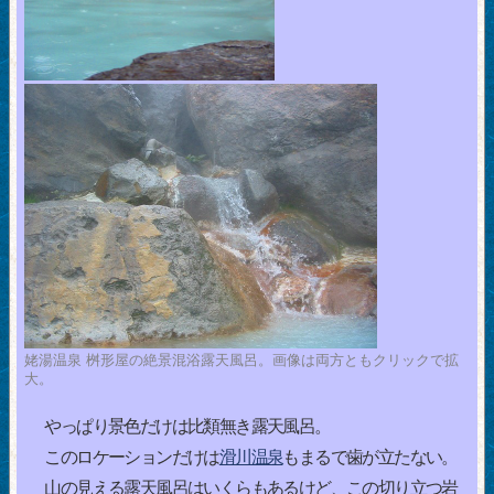
姥湯温泉 桝形屋の絶景混浴露天風呂。画像は両方ともクリックで拡
大。
やっぱり景色だけは比類無き露天風呂。
このロケーションだけは
滑川温泉
もまるで歯が立たない。
山の見える露天風呂はいくらもあるけど、この切り立つ岩