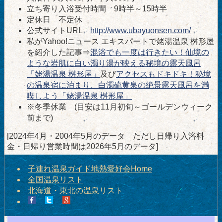
立ち寄り入浴受付時間 9時半～15時半
定休日 不定休
公式サイトURL
http://www.ubayuonsen.com/
私がYahoo!ニュース エキスパートで姥湯温泉 桝形屋
を紹介した記事⇒
混浴でも一度は行きたい！仙境の
ような岩肌に白い濁り湯が映える秘境の露天風呂
「姥湯温泉 桝形屋」
及び
アクセスもドキドキ！秘境
の温泉宿に泊まり、白濁硫黄泉の絶景露天風呂を満
喫しよう「姥湯温泉 桝形屋」
※冬季休業 (目安は11月初旬～ゴールデンウィーク
前まで)
[2024年4月・2004年5月のデータ ただし日帰り入浴料
金・日帰り営業時間は2026年5月のデータ]
子連れ温泉ガイド地熱愛好会Home
全国温泉リスト
北海道・東北の温泉リスト