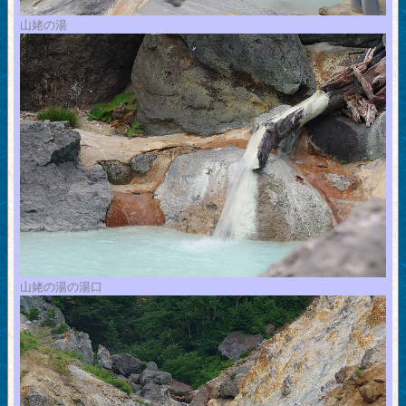
山姥の湯
山姥の湯の湯口