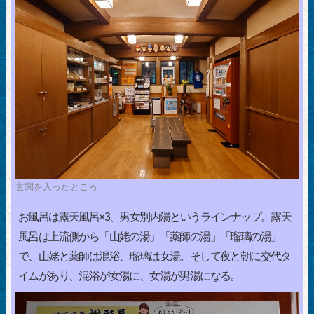
玄関を入ったところ
お風呂は露天風呂×3、男女別内湯というラインナップ。露天
風呂は上流側から「山姥の湯」「薬師の湯」「瑠璃の湯」
で、山姥と薬師は混浴、瑠璃は女湯。そして夜と朝に交代タ
イムがあり、混浴が女湯に、女湯が男湯になる。