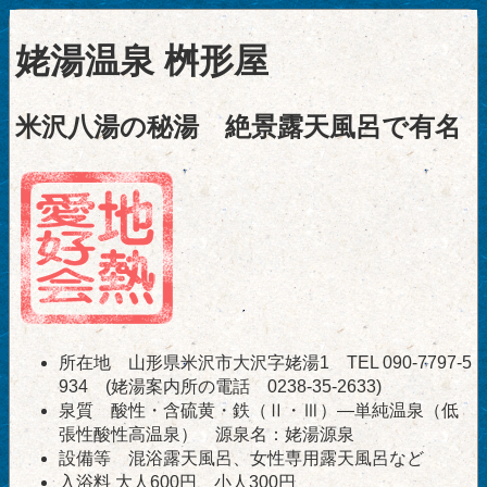
姥湯温泉 桝形屋
米沢八湯の秘湯 絶景露天風呂で有名
所在地 山形県米沢市大沢字姥湯1 TEL 090-7797-5
934 (姥湯案内所の電話 0238-35-2633)
泉質 酸性・含硫黄・鉄（Ⅱ・Ⅲ）―単純温泉（低
張性酸性高温泉） 源泉名：姥湯源泉
設備等 混浴露天風呂、女性専用露天風呂など
入浴料 大人600円、小人300円