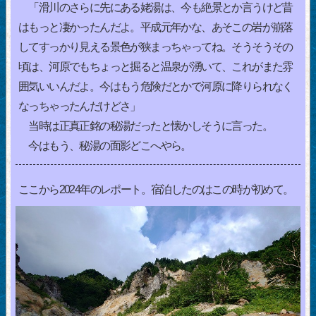
「滑川のさらに先にある姥湯は、今も絶景とか言うけど昔
はもっと凄かったんだよ。平成元年かな、あそこの岩が崩落
してすっかり見える景色が狭まっちゃってね。そうそうその
頃は、河原でもちょっと掘ると温泉が湧いて、これがまた雰
囲気いいんだよ。今はもう危険だとかで河原に降りられなく
なっちゃったんだけどさ」
当時は正真正銘の秘湯だったと懐かしそうに言った。
今はもう、秘湯の面影どこへやら。
ここから2024年のレポート。宿泊したのはこの時が初めて。