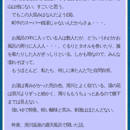
山は他にない。すごいと思う。
でもこの人混みはなんだよう(涙)。
町中のスーパー銭湯じゃないんだからさぁ・・・。
お風呂の中に入っている人は数人だが、どういうわけかお
風呂の周りに人人人・・・。ぐるりとタオルを巻いたり、服
を着たりした人がぎっしりといる。しかも雨なので、みんな
濡れそぼって。
もうほとんど、私たち、何しに来たんだ?と自問自答。
お湯は青みがかった乳白色。滑川とよく似ている。湯の花
は滑川よりずっと細かく、濁りももうちょっとあるので膝下
までは見えない。
強いゆで卵臭。軽い酸味と苦み。刺激はほとんどない。
昨夜、滑川温泉の露天風呂で聞いた話。