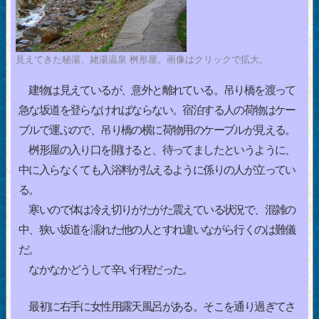
見えてきた秘湯、姥湯温泉 桝形屋。画像はクリックで拡大。
建物は見えているが、意外と離れている。吊り橋を渡って
急な坂道を登らなければならない。宿泊する人の荷物はケー
ブルで運ぶので、吊り橋の横に荷物用のケーブルが見える。
桝形屋の入り口を開けると、待ってましたというように、
中に入らなくても入浴料が払えるように係りの人が立ってい
る。
寒いので体は冷え切りがたがた震えている状況で、混雑の
中、狭い坂道を濡れた他の人とすれ違いながら行くのは難儀
だ。
なかなかどうして辛い行程だった。
最初に右手に女性用露天風呂がある。そこを通り過ぎてさ