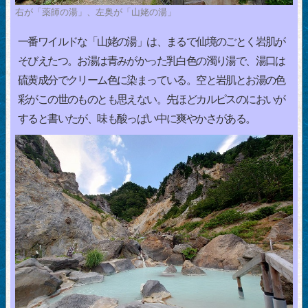
右が「薬師の湯」、左奥が「山姥の湯」
一番ワイルドな「山姥の湯」は、まるで仙境のごとく岩肌が
そびえたつ。お湯は青みがかった乳白色の濁り湯で、湯口は
硫黄成分でクリーム色に染まっている。空と岩肌とお湯の色
彩がこの世のものとも思えない。先ほどカルピスのにおいが
すると書いたが、味も酸っぱい中に爽やかさがある。