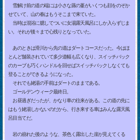
雪解け前の道の端には小さな蕗の薹がいくつも顔をのぞか
せていて、山の春はもうそこまで来ていた。
当時は混浴に臆してついに女湯露天風呂にしか入らずじま
い。それが後々まで心残りとなっていた。
あのときは滑川から先の道はダートコースだった。今はほ
とんど舗装されていて多少道幅も広くなり、スイッチバック
のカーブも巧くハンドルを回せばスイッチバックしなくても
登ることができるようになった。
それでも姥湯の手前はダートのままである。
ゴールデンウィーク最終日。
お昼過ぎだったが、かなり車の往来がある。この道の先に
はもう姥湯しかないのだから、行き来する車はみんな露天風
呂目当てだ。
岩の崩れた後のような、茶色く露出した崖が見えてくる