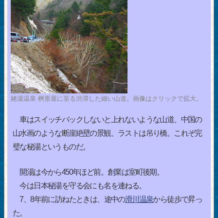
姥湯温泉 桝形屋に至る渋滞した細い山道。画像はクリックで拡大。
車はスイッチバックしないと上れないような山道、中国の
山水画のような断崖絶壁の景観、ラストは吊り橋。これぞ完
璧な秘湯というものだ。
開湯は今から450年ほど前。創業は室町後期。
今は日本秘湯を守る会にも名を連ねる。
7、8年前に訪ねたときは、途中の
滑川温泉
から徒歩で昇っ
た。