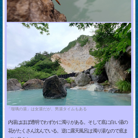
「瑠璃の湯」は女湯だが、男湯タイムもある
内湯はほぼ透明でわずかに濁りがある。そして底に白い湯の
花がたくさん沈んでいる。逆に露天風呂は濁り湯なので底ま