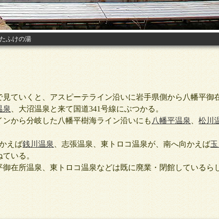
したふけの湯
見ていくと、アスピーテライン沿いに岩手県側から八幡平御
温泉
、大沼温泉と来て国道341号線にぶつかる。
ンから分岐した八幡平樹海ライン沿いにも
八幡平温泉
、
松川
向かえば
銭川温泉
、志張温泉、東トロコ温泉が、南へ向かえば
玉
ねている。
御在所温泉、東トロコ温泉などは既に廃業・閉館しているら