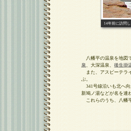
14年前に訪問
八幡平の温泉を地図で
泉
、大深温泉、
後生掛
また、アスピーテライ
ぶ。
341号線沿いも北へ
新鳩ノ湯などが名を連
これらのうち、八幡平