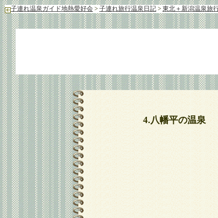
子連れ温泉ガイド地熱愛好会
>
子連れ旅行温泉日記
>
東北＋新潟温泉旅行
4.八幡平の温泉