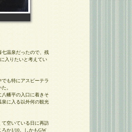
藤七温泉だったので、残
次に入りたいと考えてい
中でも特にアスピーテラ
いた。
に八幡平の入口に着きそ
温泉に入る以外何の観光
くて空いている日に再訪
か1/10。しかもGW