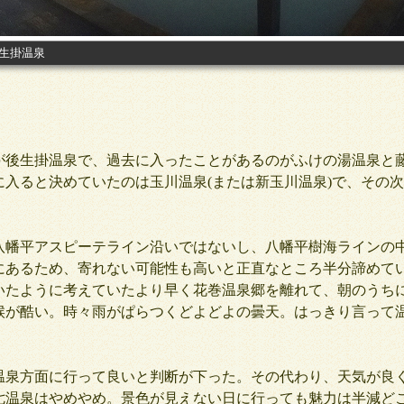
生掛温泉
後生掛温泉で、過去に入ったことがあるのがふけの湯温泉と
に入ると決めていたのは玉川温泉(または新玉川温泉)で、その
。
幡平アスピーテライン沿いではないし、八幡平樹海ラインの
にあるため、寄れない可能性も高いと正直なところ半分諦めて
たように考えていたより早く花巻温泉郷を離れて、朝のうち
候が酷い。時々雨がぱらつくどよどよの曇天。はっきり言って
泉方面に行って良いと判断が下った。その代わり、天気が良
温泉はやめやめ。景色が見えない日に行っても魅力は半減どころ