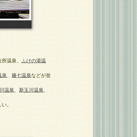
在所温泉、
ふけの湯温
温泉
、
籐七温泉
などが並
川温泉
、
新玉川温泉
、
しい。