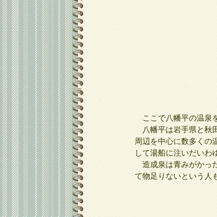
ここで八幡平の温泉を
八幡平は岩手県と秋田
周辺を中心に数多くの
して湯船に注いだいわ
造成泉は青みがかった
て物足りないという人