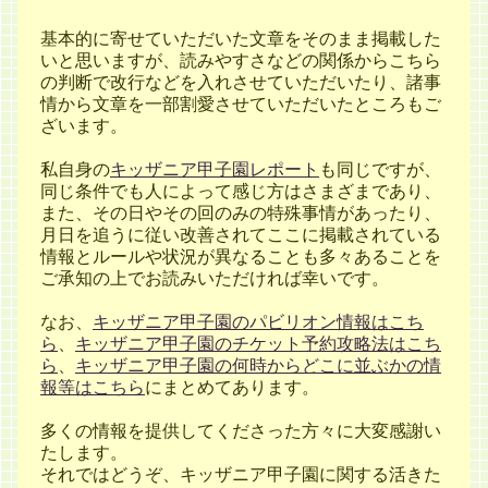
基本的に寄せていただいた文章をそのまま掲載した
いと思いますが、読みやすさなどの関係からこちら
の判断で改行などを入れさせていただいたり、諸事
情から文章を一部割愛させていただいたところもご
ざいます。
私自身の
キッザニア甲子園レポート
も同じですが、
同じ条件でも人によって感じ方はさまざまであり、
また、その日やその回のみの特殊事情があったり、
月日を追うに従い改善されてここに掲載されている
情報とルールや状況が異なることも多々あることを
ご承知の上でお読みいただければ幸いです。
なお、
キッザニア甲子園のパビリオン情報はこち
ら
、
キッザニア甲子園のチケット予約攻略法はこち
ら
、
キッザニア甲子園の何時からどこに並ぶかの情
報等はこちら
にまとめてあります。
多くの情報を提供してくださった方々に大変感謝い
たします。
それではどうぞ、キッザニア甲子園に関する活きた