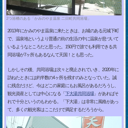
2つ浴槽のある「かみのやま温泉 二日町共同浴場」
2013年にかみのやま温泉に来たときは、お城のある元城下町
で、温泉地というより普通の街の生活の中に温泉が息づいて
いるようなところだと思った。150円で誰でも利用できる共
同浴場が7ヶ所もあるなんて天国！とも思った。
しかしその後、共同浴場は次々と廃止されていき、2020年に
訪ねたときには約半数の4ヶ所を残すのみとなっていた。誠
に残念だけど、今はどこの家庭にもお風呂があるだろうし、
観光資産としては中心になる「
下大湯共同浴場
」があればそ
れで十分というのもわかる。「下大湯」は非常に風格があっ
て、多くの観光客はここだけで満足するだろうから。