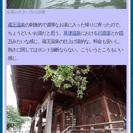
女湯の大きい方の浴槽
蔵王温泉
の刺激的で濃厚なお湯に入った帰りに寄ったので、
ちょうどいいお湯だと思う。
草津温泉
における
川原湯
とか
四
万
みたいな感じ。蔵王温泉の仕上げ湯的な。料金も安いし、
熱さに関してはホント油断ならない。こういうところもいい
感じ。