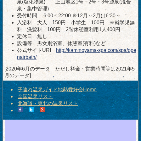
泉(塩化物泉) 上山地区1号・2号・3号源泉(混合
泉・集中管理)
受付時間 6:00～22:00 ※12月～2月は6:30～
入浴料 大人 150円 小学生 100円 未就学児無
料 洗髪料 100円 2階休憩室利用1人400円
定休日 無し
設備等 男女別浴室、休憩室(有料)など
公式サイトURI
http://kaminoyama-spa.com/spa/ope
nairbath/
[2020年6月のデータ ただし料金・営業時間等は2021年5
月のデータ]
子連れ温泉ガイド地熱愛好会Home
全国温泉リスト
北海道・東北の温泉リスト