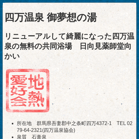
四万温泉 御夢想の湯
リニューアルして綺麗になった四万温
泉の無料の共同浴場 日向見薬師堂向
かい
所在地 群馬県吾妻郡中之条町四万4372-1 TEL 02
79-64-2321(四万温泉協会)
泉質 石膏泉