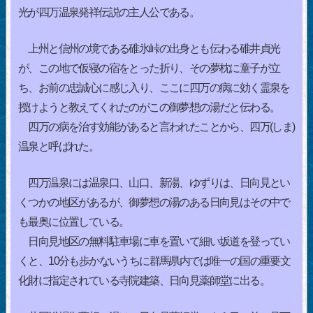
光が四万温泉発祥伝説の主人公である。
上州と信州の境である碓氷峠の出身とも伝わる碓井貞光
が、この地で仮寝の宿をとった折り、その夢枕に童子が立
ち、お前の忠誠心に感じ入り、ここに四万の病に効く霊泉を
授けようと教えてくれたのがこの御夢想の湯だと伝わる。
四万の病を治す効能があると言われたことから、四万(しま)
温泉と呼ばれた。
四万温泉には温泉口、山口、新湯、ゆずりは、日向見とい
くつかの地区があるが、御夢想の湯のある日向見はその中で
も最奥に位置している。
日向見地区の無料駐車場に車を置いて細い坂道を登ってい
くと、10分も歩かないうちに群馬県内では唯一の国の重要文
化財に指定されている寺院建築、日向見薬師堂に出る。