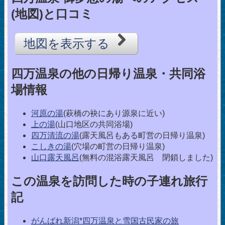
(地図)と口コミ
地図を表示する
四万温泉の他の日帰り温泉・共同浴
場情報
河原の湯
(萩橋の袂にあり源泉に近い)
上の湯
(山口地区の共同浴場)
四万清流の湯
(露天風呂もある町営の日帰り温泉)
こしきの湯
(穴場の町営の日帰り温泉)
山口露天風呂
(無料の混浴露天風呂 閉鎖しました)
この温泉を訪問した時の子連れ旅行
記
がんばれ新潟*四万温泉と雪国古民家の旅