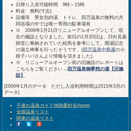
日帰り入浴可能時間 9時～15時
料金 無料(寸志)
設備等 男女別内湯、トイレ、四万温泉の無料の共
同浴場の中では唯一専用の駐車場有
※ 2006年1月21日リニューアルオープンして、現
在の施設となりました。前日の1月20日は、日向見薬
師堂に奉納されていた絵馬を参考にして、開湯記念
の湯立神事を行ったそうです。(
四万温泉中島屋
の小
枝子パパさんより情報を頂きました)。
※ リニューアルオープン前の旧施設のレポートは
こちらをご覧ください→
四万温泉御夢想の湯【旧施
設】
[2009年1月のデータ ただし入浴利用時間は2015年3月の
データ]
子連れ温泉ガイド地熱愛好会Home
全国温泉リスト
関東の温泉リスト