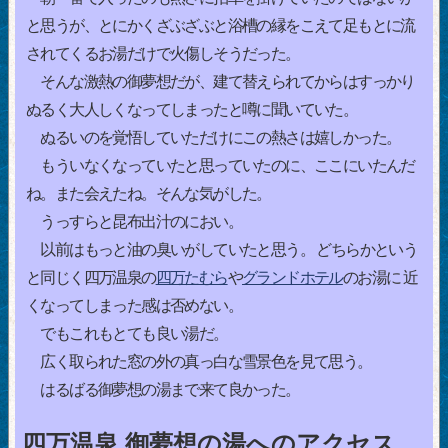
と思うが、とにかくざぶざぶと浴槽の縁をこえて足もとに流
されてくるお湯だけで火傷しそうだった。
そんな激熱の御夢想だが、建て替えられてからはすっかり
ぬるく大人しくなってしまったと噂に聞いていた。
ぬるいのを覚悟していただけにこの熱さは嬉しかった。
もういなくなっていたと思っていたのに、ここにいたんだ
ね。また会えたね。そんな気がした。
うっすらと昆布出汁のにおい。
以前はもっと油の臭いがしていたと思う。 どちらかという
と同じく四万温泉の
四万たむら
や
グランドホテル
のお湯に 近
くなってしまった感は否めない。
でもこれもとても良い湯だ。
広く取られた窓の外の真っ白な雪景色を見て思う。
はるばる御夢想の湯まで来て良かった。
四万温泉 御夢想の湯へのアクセス