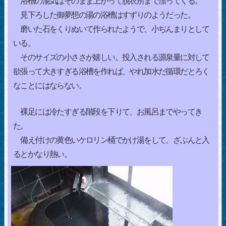
浴槽の湯気はそのまま上がって脱衣所まで漂ってくる。
見下ろした御夢想の湯の浴槽はすずりのようだった。
磨いた石をくりぬいて作られたようで、小ぢんまりとして
いる。
そのサイズの小ささが嬉しい。投入される源泉量に対して
欲張って大きすぎる浴槽を作れば、やれ加水だ循環だとろく
なことにはならない。
裸足には冷たすぎる階段を下りて、お風呂までやってき
た。
備え付けの黄色いケロリン桶でかけ湯をして、ざぶんと入
るとかなり熱い。