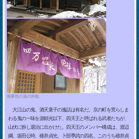
御夢想の湯の外観
大江山の鬼、酒天童子の逸話は有名だ。京の町を荒らしま
わる鬼の一味を源頼光以下、四天王と呼ばれる武者たちが、
山伏に扮し退治に出かけた。四天王のメンバー構成は、渡辺
綱、坂田公時、碓井貞光、卜部季武の四名。このうち碓井貞