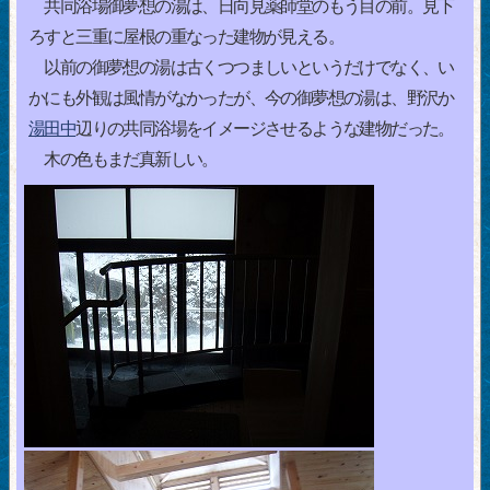
共同浴場御夢想の湯は、日向見薬師堂のもう目の前。見下
ろすと三重に屋根の重なった建物が見える。
以前の御夢想の湯は古くつつましいというだけでなく、い
かにも外観は風情がなかったが、今の御夢想の湯は、野沢か
湯田中
辺りの共同浴場をイメージさせるような建物だった。
木の色もまだ真新しい。