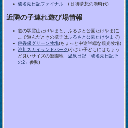
榛名湖日記ファイナル
(旧 御夢想の湯時代)
近隣の子連れ遊び場情報
道の駅霊山たけやまと、ふるさと公園たけやま(こ
こで遊んだときの様子は
ふるさと公園たけやま
で)
伊香保グリーン牧場
(ちょっと中途半端な観光牧場)
渋川スカイランドパーク
(小さい子どもにはちょう
ど良いサイズの遊園地
温泉日記「榛名湖日記そ
の2」
参照)