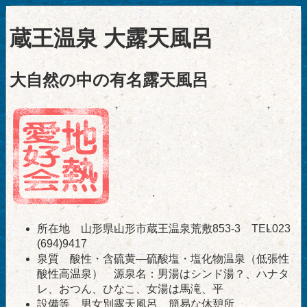
蔵王温泉 大露天風呂
大自然の中の有名露天風呂
所在地 山形県山形市蔵王温泉荒敷853-3 TEL023
(694)9417
泉質 酸性・含硫黄―硫酸塩・塩化物温泉（低張性
酸性高温泉） 源泉名：男湯はシンド湯？、ハナタ
レ、おつん、ひなこ、女湯は馬滝、平
設備等 男女別露天風呂、簡易な休憩所