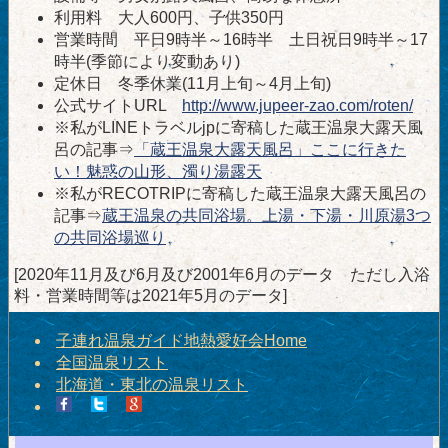
利用料 大人600円、子供350円
営業時間 平日9時半～16時半 土日祝日9時半～17
時半(季節により変動あり)
定休日 冬季休業(11月上旬～4月上旬)
公式サイトURL
http://www.jupeer-zao.com/roten/
※私がLINEトラベルjpに寄稿した蔵王温泉大露天風
呂の記事⇒
「蔵王温泉大露天風呂」ここに行きた
い！魅惑の山形、濁り湯露天
※私がRECOTRIPに寄稿した蔵王温泉大露天風呂の
記事⇒
蔵王温泉の共同浴場。上湯・下湯・川原湯3つ
の共同浴場巡り
[2020年11月及び6月及び2001年6月のデータ ただし入浴
料・営業時間等は2021年5月のデータ]
子連れ温泉ガイド地熱愛好会Home
全国温泉リスト
北海道・東北の温泉リスト