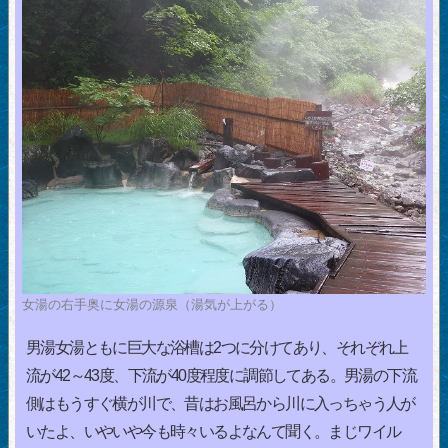
女湯の右手奥に女湯の源泉（湯気が上がる）
男湯女湯ともに巨大な浴槽は2つに分けてあり、それぞれ上
流が42～43度、下流が40度程度に調節してある。男湯の下流
側はもうすぐ横が川で、昔はお風呂から川に入っちゃう人が
いたよ、いやいや今も時々いるよなんて聞く。まじワイル