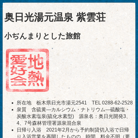
奥日光湯元温泉 紫雲荘
小ぢんまりとした旅館
所在地 栃木県日光市湯元2541 TEL 0288-62-2528
泉質 含硫黄―カルシウム・ナトリウム―硫酸塩・
炭酸水素塩泉(硫化水素型) 源泉名：奥日光開発3、
4、7号森林管理署源泉混合泉
日帰り入浴 2021年2月から予約制貸切入浴で日帰
り入浴営業を再開したものの、時間、料金不明（要