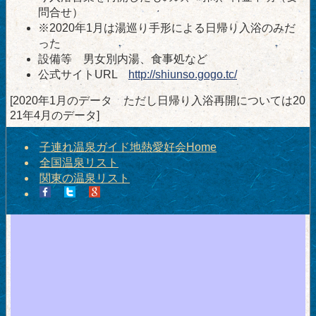
問合せ）
※2020年1月は湯巡り手形による日帰り入浴のみだ
った
設備等 男女別内湯、食事処など
公式サイトURL
http://shiunso.gogo.tc/
[2020年1月のデータ ただし日帰り入浴再開については20
21年4月のデータ]
子連れ温泉ガイド地熱愛好会Home
全国温泉リスト
関東の温泉リスト