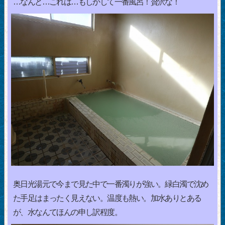
…なんと…これは…もしかして一番風呂！贅沢な！
奥日光湯元で今まで見た中で一番濁りが強い。緑白濁で沈め
た手足はまったく見えない。温度も熱い。加水ありとある
が、水なんてほんの申し訳程度。