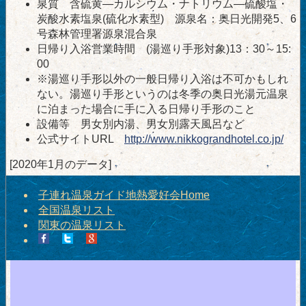
泉質 含硫黄―カルシウム・ナトリウム―硫酸塩・
炭酸水素塩泉(硫化水素型) 源泉名：奥日光開発5、6
号森林管理署源泉混合泉
日帰り入浴営業時間 (湯巡り手形対象)13：30～15:
00
※湯巡り手形以外の一般日帰り入浴は不可かもしれ
ない。湯巡り手形というのは冬季の奥日光湯元温泉
に泊まった場合に手に入る日帰り手形のこと
設備等 男女別内湯、男女別露天風呂など
公式サイトURL
http://www.nikkograndhotel.co.jp/
[2020年1月のデータ]
子連れ温泉ガイド地熱愛好会Home
全国温泉リスト
関東の温泉リスト