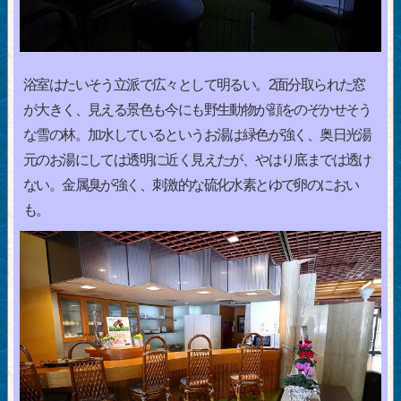
浴室はたいそう立派で広々として明るい。2面分取られた窓
が大きく、見える景色も今にも野生動物が顔をのぞかせそう
な雪の林。加水しているというお湯は緑色が強く、奥日光湯
元のお湯にしては透明に近く見えたが、やはり底までは透け
ない。金属臭が強く、刺激的な硫化水素とゆで卵のにおい
も。