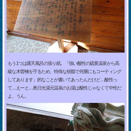
もう1つは露天風呂の張り紙。「強い酸性の硫黄温泉から高
級な木曽檜を守るため、特殊な樹脂で何層にもコーティング
してあります」的なことが書いてあったんだけど…酸性っ
て…えーと…奥日光湯元温泉のお湯は酸性じゃなくて中性だ
よ、うん。