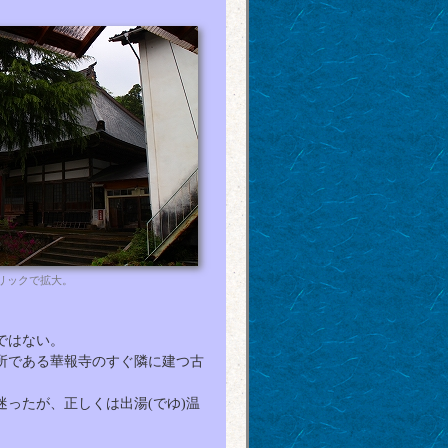
リックで拡大。
ではない。
所である華報寺のすぐ隣に建つ古
ったが、正しくは出湯(でゆ)温