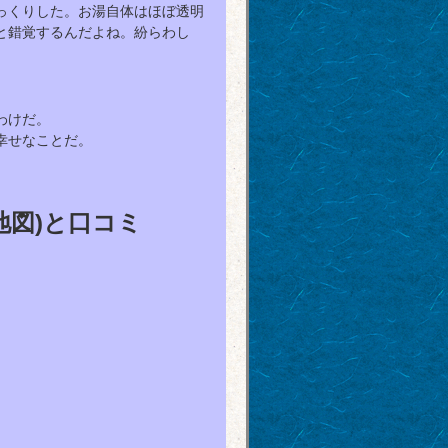
っくりした。お湯自体はほぼ透明
と錯覚するんだよね。紛らわし
わけだ。
幸せなことだ。
地図)と口コミ