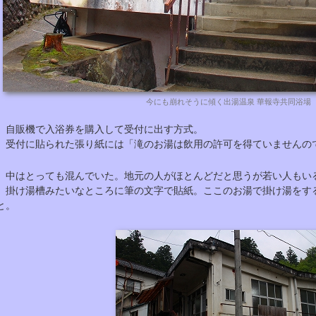
今にも崩れそうに傾く出湯温泉 華報寺共同浴場
自販機で入浴券を購入して受付に出す方式。
受付に貼られた張り紙には「滝のお湯は飲用の許可を得ていませんの
中はとっても混んでいた。地元の人がほとんどだと思うが若い人もい
掛け湯槽みたいなところに筆の文字で貼紙。ここのお湯で掛け湯をす
と。