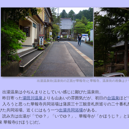
出湯温泉街(温泉街の正面が華報寺)と華報寺。温泉街の画像はク
出湯温泉は小ぢんまりとしていい感じに鄙びた温泉街。
昨日寄った
湯田川温泉
よりも山あいの雰囲気だが、初日の
台温泉
ほど
入ろうと思った華報寺共同浴場は蒲原三十三観音札所巡りの二十番札
びた共同浴場。近くにはもう一つ
出湯共同浴場
がある。
読み方は出湯が「でゆ？」「いでゆ？」、華報寺が「かほうじ？」と迷
泉 華報寺(けほうじ)だ。