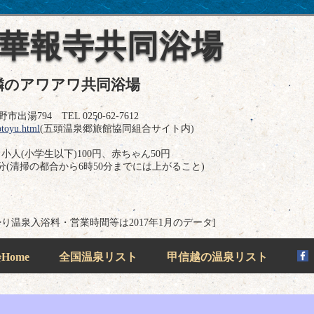
 華報寺共同浴場
隣のアワアワ共同浴場
出湯794 TEL 0250-62-7612
sotoyu.html
(五頭温泉郷旅館協同組合サイト内)
小人(小学生以下)100円、赤ちゃん50円
分(清掃の都合から6時50分までには上がること)
帰り温泉入浴料・営業時間等は2017年1月のデータ]
ome
全国温泉リスト
甲信越の温泉リスト