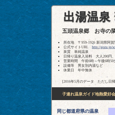
出湯温泉
五頭温泉郷 お寺の
所在地 〒959-1926 新潟県阿賀野市
公式サイトURL
http://gozu.jp/
泉質 単純温泉
日帰り温泉入浴料 大人200円、
営業時間 午前6時～午後6時50
設備等 男女別内湯など
休業日 年中無休
[2016年5月のデータ ただし日
子連れ温泉ガイド地熱愛好会H
同じ都道府県の温泉