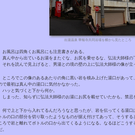
出湯温泉 華報寺共同浴場を横から見たところ
お風呂は四角くお風呂にも注意書きがある。
真ん中から出ているお湯をまたぐな、お尻を乗せるな、弘法大師様の
それを読んで見上げると、男湯との境の壁の上に弘法大師様の像が立
ところでこの像のあるあたりの角に黒い岩を積み上げた湯口があって
ので最初は真ん中の湯口に気付かなかった。
ハッと気づくと下から何か。
しまった、知らずに弘法大師様のお湯にお尻を載せていたかも。禁忌
何で上と下から入れてるんだろうなと思ったが、岩を伝ってくる湯口
トルの口の部分を切り取ったようなものが据え付けてあって、そうする
ころで岩と離れてボトルの口から出てくるようになる。なるほどこうす
だ。