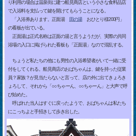
り利用の場合は温泉街に建つ船見商店という小さな食料品店
で入浴料を支払って鍵を開けてもらうことになる。
「入浴券あります。正面湯
田の湯
おひとり様200円」
の看板が出ている。
正面湯は正式名称は正面の湯と言うようだが、実際の共同
浴場の入口に掲げられた看板も「正面湯」なので混乱する。
ちょうど私たちの他にも男性の入浴希望者がいて一緒に受
付をしてくれる。船見商店のおばちゃんは、鍵を持った従業
員？家族？が見当たらないと言って、店の外に出てきょろき
ょろして、それから「○○ちゃーん、○○ちゃーん」と大声で呼
び始めた。
呼ばれた当人はすぐに戻ったようで、おばちゃんは私たち
にこっちよと手招きして歩き出した。