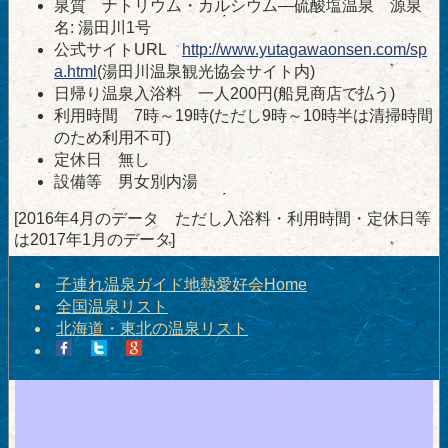
泉質 ナトリウム・カルシウム―硫酸塩温泉 源泉
名: 湯田川1号
公式サイトURL
http://www.yutagawaonsen.com/sp
a.html
(湯田川温泉観光協会サイト内)
日帰り温泉入浴料 一人200円(船見商店で払う)
利用時間 7時～19時(ただし9時～10時半は清掃時間
のため利用不可)
定休日 無し
設備等 男女別内湯
[2016年4月のデータ ただし入浴料・利用時間・定休日等
は2017年1月のデータ]
子連れ温泉ガイド地熱愛好会Home
全国温泉リスト
北海道・東北の温泉リスト