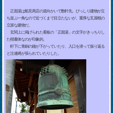
正面湯は船見商店の道向かいで数軒先。びっしり建物が立
ち並ぶ一角なので近づくまで目立たないが、重厚な瓦屋根の
立派な建物だ。
玄関上に掲げられた看板の「正面湯」の文字がきっちりし
た楷書体なのが印象的。
軒下に青銅の鐘が下がっていたり、入口を潜って振り返る
と注連縄が張られていたりした。