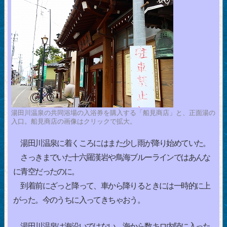
湯田川温泉の共同浴場の入浴券を購入する「船見商店」と、正面湯の
入口。船見商店の画像はクリックで拡大。
湯田川温泉に着くころにはまた少し雨が降り始めていた。
さっきまでいた十六羅漢岩や鳥海ブルーラインではあんな
に青空だったのに。
到着前にざっと降って、車から降りるときには一時的に上
がった。今のうちに入ってきちゃおう。
湯田川温泉は海沿いではない。海から数キロ内陸に入った