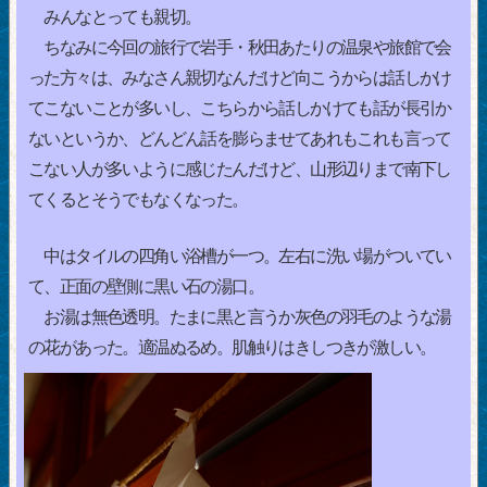
みんなとっても親切。
ちなみに今回の旅行で岩手・秋田あたりの温泉や旅館で会
った方々は、みなさん親切なんだけど向こうからは話しかけ
てこないことが多いし、こちらから話しかけても話が長引か
ないというか、どんどん話を膨らませてあれもこれも言って
こない人が多いように感じたんだけど、山形辺りまで南下し
てくるとそうでもなくなった。
中はタイルの四角い浴槽が一つ。左右に洗い場がついてい
て、正面の壁側に黒い石の湯口。
お湯は無色透明。たまに黒と言うか灰色の羽毛のような湯
の花があった。適温ぬるめ。肌触りはきしつきが激しい。