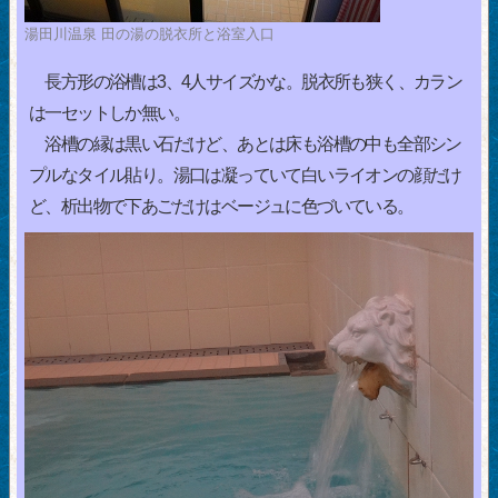
湯田川温泉 田の湯の脱衣所と浴室入口
長方形の浴槽は3、4人サイズかな。脱衣所も狭く、カラン
は一セットしか無い。
浴槽の縁は黒い石だけど、あとは床も浴槽の中も全部シン
プルなタイル貼り。湯口は凝っていて白いライオンの顔だけ
ど、析出物で下あごだけはベージュに色づいている。