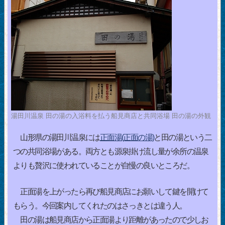
湯田川温泉 田の湯の入浴料を払う船見商店と共同浴場 田の湯の外観
山形県の湯田川温泉には
正面湯(正面の湯)
と田の湯という二
つの共同浴場がある。両方とも源泉掛け流し量が余所の温泉
よりも贅沢に使われていることが自慢の良いところだ。
正面湯を上がったら再び船見商店にお願いして鍵を開けて
もらう。今回案内してくれたのはさっきとは違う人。
田の湯は船見商店から正面湯より距離があったので少しお