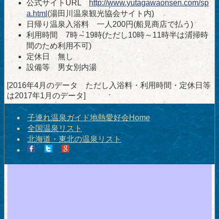
公式サイトURL
http://www.yutagawaonsen.com/sp
a.html
(湯田川温泉観光協会サイト内)
日帰り温泉入浴料 一人200円(船見商店で払う)
利用時間 7時～19時(ただし10時～11時半は清掃時
間のため利用不可)
定休日 無し
設備等 男女別内湯
[2016年4月のデータ ただし入浴料・利用時間・定休日等
は2017年1月のデータ]
子連れ温泉ガイド地熱愛好会Home
全国温泉リスト
北海道・東北の温泉リスト