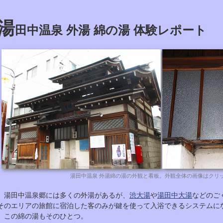
湯
田中温泉 外湯 綿の湯 体験レポート
湯田中温泉 外湯綿の湯の外観と看板。外観全体の画像はクリ
湯田中温泉郷には多くの外湯があるが、
渋大湯
や
湯田中大湯
などのご
そのエリアの旅館に宿泊した客のみが鍵を使って入浴できるシステムに
この綿の湯もそのひとつ。