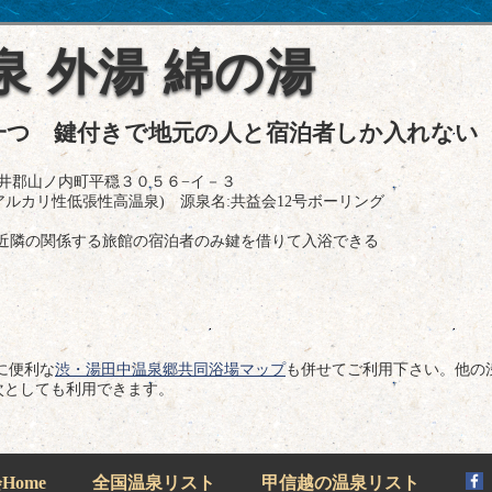
泉 外湯 綿の湯
一つ 鍵付きで地元の人と宿泊者しか入れない
県下高井郡山ノ内町平穏３０５６−イ－３
アルカリ性低張性高温泉) 源泉名:共益会12号ボーリング
近隣の関係する旅館の宿泊者のみ鍵を借りて入浴できる
に便利な
渋・湯田中温泉郷共同浴場マップ
も併せてご利用下さい。他の
次としても利用できます。
ome
全国温泉リスト
甲信越の温泉リスト