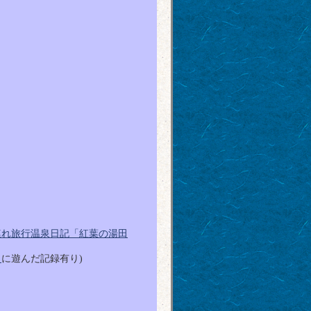
連れ旅行温泉日記「紅葉の湯田
」
に遊んだ記録有り)