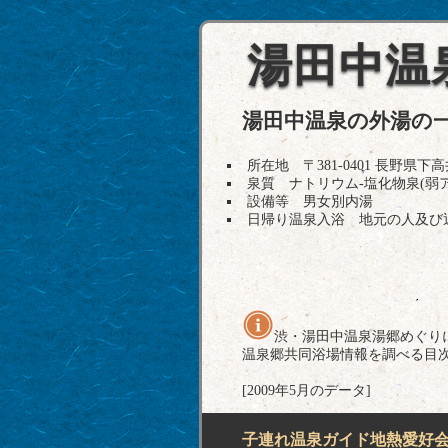
湯田中温
湯田中温泉の外湯の
所在地 〒381-0401 長野
泉質 ナトリウム-塩化物泉(弱
設備等 男女別内湯
日帰り温泉入浴 地元の人及び
渋・湯田中温泉湯郷めぐり
温泉郷共同浴場情報を調べる目
[2009年5月のデータ]
子連れ温泉ガイド地熱愛好会H