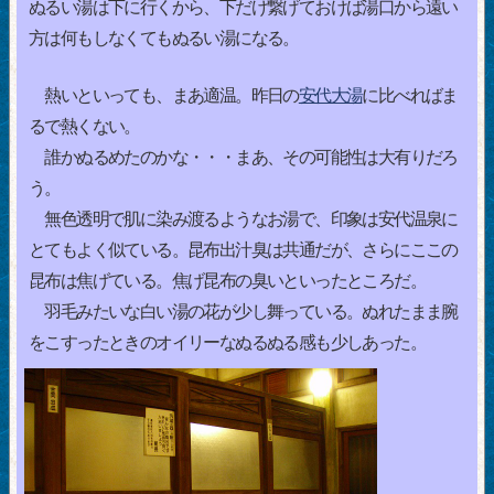
ぬるい湯は下に行くから、下だけ繋げておけば湯口から遠い
方は何もしなくてもぬるい湯になる。
熱いといっても、まあ適温。昨日の
安代大湯
に比べればま
るで熱くない。
誰かぬるめたのかな・・・まあ、その可能性は大有りだろ
う。
無色透明で肌に染み渡るようなお湯で、印象は安代温泉に
とてもよく似ている。昆布出汁臭は共通だが、さらにここの
昆布は焦げている。焦げ昆布の臭いといったところだ。
羽毛みたいな白い湯の花が少し舞っている。ぬれたまま腕
をこすったときのオイリーなぬるぬる感も少しあった。