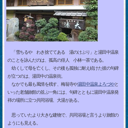
「雪ちるや わき捨ててある 湯のけぶり」と湯田中温泉
のことを詠んだのは、孤高の俳人 小林一茶である。
幼くして母を亡くし、その後も孤独に耐え続けた彼の句碑
が立つのは、湯田中の温泉街。
なかでも最も風情を残す、梅翁寺や
湯田中温泉よろづや
と
いった老舗旅館の並ぶ一角には、句碑とともに湯田中温泉発
祥の場所に立つ共同浴場、大湯がある。
思っていたより大きな建物で、共同浴場と言うより旅館の
ようにも見える。