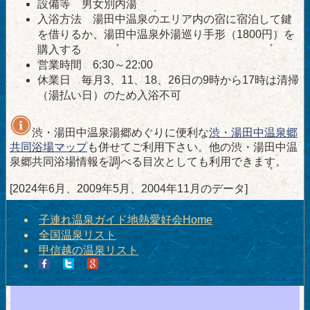
設備等 男女別内湯
入浴方法 湯田中温泉のエリア内の宿に宿泊して鍵
を借りるか、湯田中温泉外湯巡り手形（1800円）を
購入する
営業時間 6:30～22:00
休業日 毎月3、11、18、26日の9時から17時は清掃
（湯払い日）のため入浴不可
渋・湯田中温泉湯郷めぐりに便利な
渋・湯田中温泉郷
共同浴場マップ
も併せてご利用下さい。他の渋・湯田中温
泉郷共同浴場情報を調べる目次としても利用できます。
[2024年6月、2009年5月、2004年11月のデータ]
子連れ温泉ガイド地熱愛好会Home
全国温泉リスト
甲信越の温泉リスト