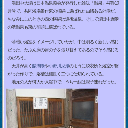
湯田中大湯は日本温泉協会が発行した雑誌「温泉」47巻10
月号で、共同浴場番付東の横綱に選ばれた由緒ある外湯だ。
ちなみにこのときの西の横綱は道後温泉、そして湯田中近隣
の渋温泉も東の前頭に選ばれている。
薄暗い浴室をイメージしていたが、中は明るく新しい感じ
だった。たぶん床の簀の子を張り替えてあるのでそう感じる
のだろう。
天井が高く
鯖湖湯
や
小野川尼湯
のように脱衣所と浴室が繋
がった作りで、浴槽は細長く二つに仕切られている。
地元の人が何人か入浴中で、うち一組は親子連れだった。