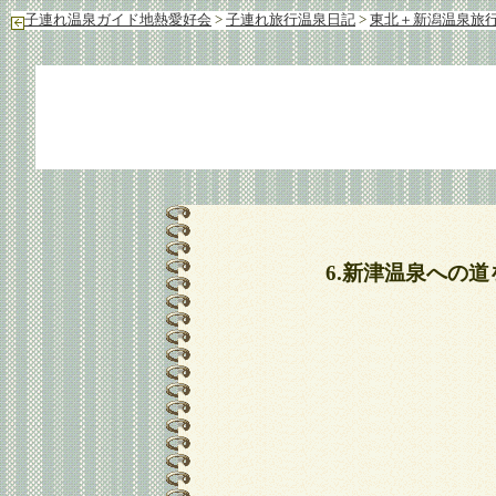
子連れ温泉ガイド地熱愛好会
>
子連れ旅行温泉日記
>
東北＋新潟温泉旅行
6.新津温泉への