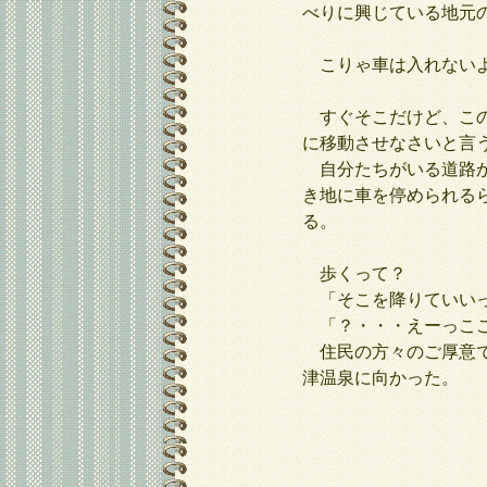
べりに興じている地元
こりゃ車は入れないよ
すぐそこだけど、この
に移動させなさいと言
自分たちがいる道路か
き地に車を停められる
る。
歩くって？
「そこを降りていい
「？・・・えーっこ
住民の方々のご厚意で
津温泉に向かった。