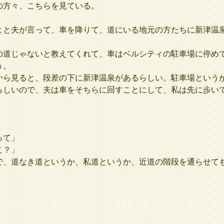
の方々、こちらを見ている。
と夫が言って、車を降りて、道にいる地元の方たちに新津温
道じゃないと教えてくれて、車はベルシティの駐車場に停め
う。
ら見ると、段差の下に新津温泉があるらしい。駐車場という
らしいので、夫は車をそちらに回すことにして、私は先に歩い
って」
こ？」
、道なき道というか、私道というか、近道の階段を通らせて