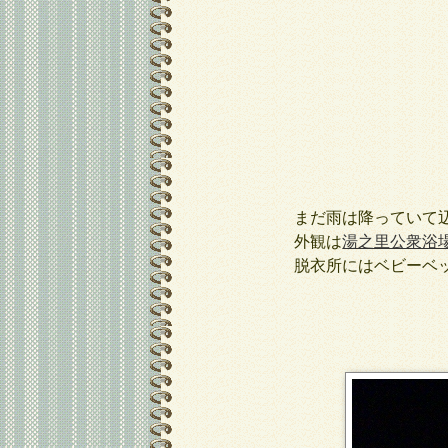
まだ雨は降っていて辺
外観は
湯之里公衆浴
脱衣所にはベビーベッ