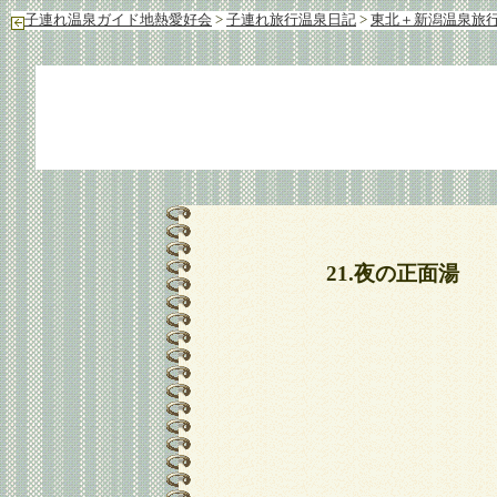
子連れ温泉ガイド地熱愛好会
>
子連れ旅行温泉日記
>
東北＋新潟温泉旅行
21.夜の正面湯