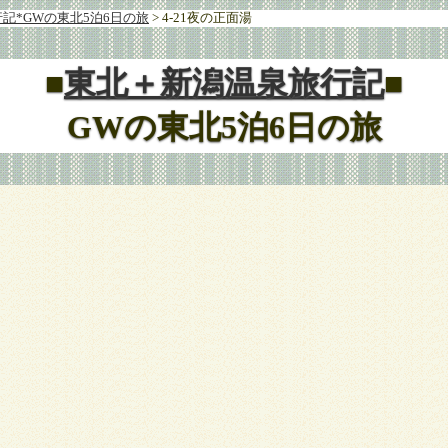
記*GWの東北5泊6日の旅
> 4-21夜の正面湯
■
東北＋新潟温泉旅行記
■
GWの東北5泊6日の旅