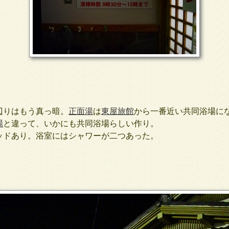
りはもう真っ暗。
正面湯
は
東屋旅館
から一番近い共同浴場に
場
と違って、いかにも共同浴場らしい作り。
ドあり。浴室にはシャワーが二つあった。