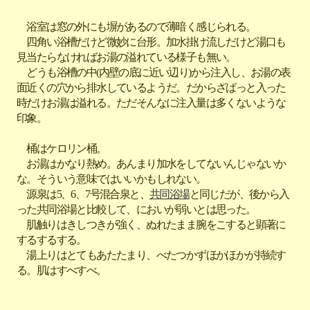
浴室は窓の外にも塀があるので薄暗く感じられる。
四角い浴槽だけど微妙に台形。加水掛け流しだけど湯口も
見当たらなければお湯の溢れている様子も無い。
どうも浴槽の中(内壁の底に近い辺り)から注入し、お湯の表
面近くの穴から排水しているようだ。だからざばっと入った
時だけお湯は溢れる。ただそんなに注入量は多くないような
印象。
桶はケロリン桶。
お湯はかなり熱め。あんまり加水をしてないんじゃないか
な。そういう意味ではいいかもしれない。
源泉は5、6、7号混合泉と、
共同浴場
と同じだが、後から入
った共同浴場と比較して、においが弱いとは思った。
肌触りはきしつきが強く、ぬれたまま腕をこすると顕著に
するするする。
湯上りはとてもあたたまり、べたつかずほかほかが持続す
る。肌はすべすべ。