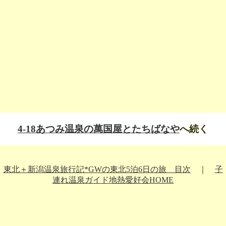
4-18あつみ温泉の萬国屋とたちばなや
へ続く
東北＋新潟温泉旅行記*GWの東北5泊6日の旅 目次
｜
子
連れ温泉ガイド地熱愛好会HOME