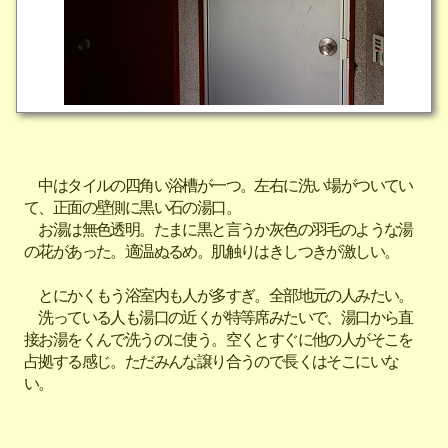
中はタイルの四角い浴槽が一つ。左右に洗い場がついてい
て、正面の壁側に黒い石の湯口。
お湯は無色透明。たまに黒と言うか灰色の羽毛のような湯
の花があった。適温ぬるめ。肌触りはきしつきが激しい。
とにかくもう浴室内も人が多すぎ。全部地元の人みたい。
洗っている人も湯口の近くが特等席みたいで、湯口から直
接お湯をくんで洗うのに使う。空くとすぐに他の人がそこを
占拠する感じ。ただみんな譲り合うので長くはそこにいな
い。