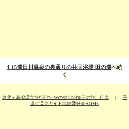
4-15湯田川温泉の裏通りの共同浴場 田の湯
へ続
く
東北＋新潟温泉旅行記*GWの東北5泊6日の旅 目次
｜
子
連れ温泉ガイド地熱愛好会HOME