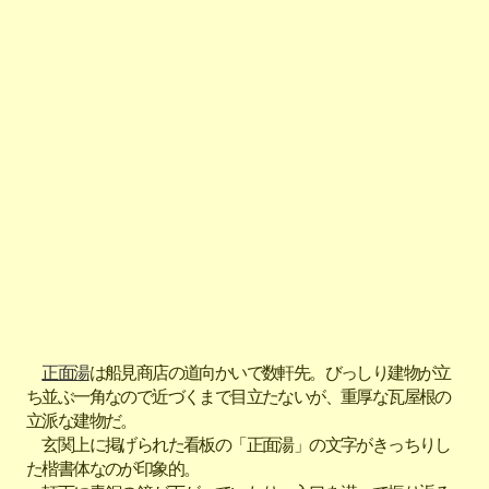
正面湯
は船見商店の道向かいで数軒先。びっしり建物が立
ち並ぶ一角なので近づくまで目立たないが、重厚な瓦屋根の
立派な建物だ。
玄関上に掲げられた看板の「正面湯」の文字がきっちりし
た楷書体なのが印象的。