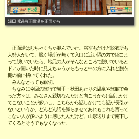
湯田川温泉正面湯を正面から
正面湯はむちゃくちゃ混んでいた。浴室もだけど脱衣所も
大勢人がいて、脱ぐ場所が無くて入口に近い隅の方で縮こま
って脱いでいたら、地元の人がそんなところで脱いでいると
ドアが開いた時に見えちゃうからもっと中の方に入れと脱衣
棚の前に招いてくれた。
みんなとっても親切。
ちなみに今回の旅行で岩手・秋田あたりの温泉や旅館で会
った方々は、みなさん親切なんだけど向こうからは話しかけ
てこないことが多いし、こちらから話しかけても話が長引か
ないというか、どんどん話を膨らませてあれもこれも言って
こない人が多いように感じたんだけど、山形辺りまで南下し
てくるとそうでもなくなった。