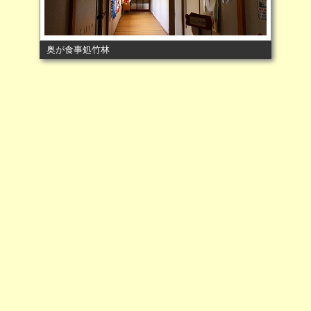
奥が食事処竹林