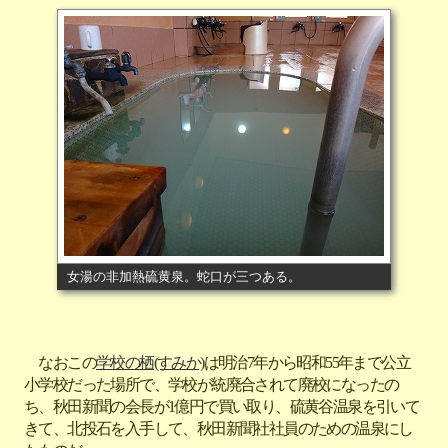
女湯の非加熱硫黄泉。蛇口が三つある。
なおこの
学校の栖(すみか)
は明治7年から昭和55年まで公立
小学校だった場所で、学校が統廃合されて廃校になったの
ち、秋田新聞の会長が1億円で買い取り、硫黄谷温泉を引いて
きて、北投石を入手して、秋田新聞社社員のための温泉にし