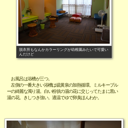
脱衣所もなんかカラーリングが幼稚園みたいで可愛い
んだけど
お風呂は浴槽が三つ。
左側の一番大きい浴槽は硫黄泉の加熱循環。ミルキーブル
ーの綺麗な濁り湯。白い粉状の湯の花に交じってたまに黒い
湯の花。きしつき強い。適温でゆで卵臭ほんわか。