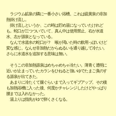
ラジウム鉱泉の隣に一番小さい浴槽。これは硫黄泉の非加
熱掛け流し。
掛け流しというか、この時は貯め湯になっていたけれど
も。蛇口が三つついていて、真ん中は使用禁止、右が水道
水、左が源泉となっている。
なんで水道水の蛇口が？ 喉が渇いた時の飲用っぽいけど
変な感じ。なんせ非加熱だからぬるいを通り越して冷たい。
さらに水道水を追加する意味は無い。
そうこの非加熱源泉はめちゃめちゃ冷たい。薄青く透明に
近いが止まっていたカランをひねると強いゆでたまご臭のす
る源泉が出てきた。
あまりに冷たくて腿ぐらいまで入ってギブアップ。その後
も加熱浴槽に入った後、何度かチャレンジしたけどやっぱり
腰までは入れなかった。
湯上りは指先がゆで卵くさくなる。