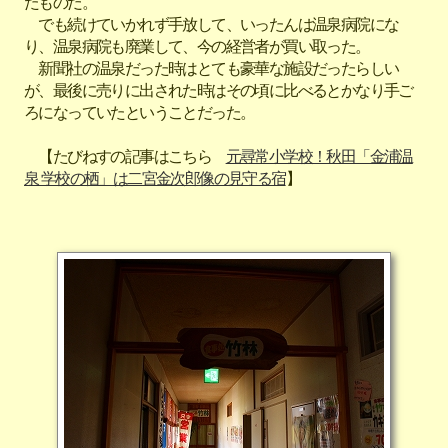
たものだ。
でも続けていかれず手放して、いったんは温泉病院にな
り、温泉病院も廃業して、今の経営者が買い取った。
新聞社の温泉だった時はとても豪華な施設だったらしい
が、最後に売りに出された時はその頃に比べるとかなり手ご
ろになっていたということだった。
【たびねすの記事はこちら
元尋常小学校！秋田「金浦温
泉 学校の栖」は二宮金次郎像の見守る宿
】