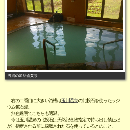
男湯の加熱硫黄泉
右の二番目に大きい浴槽は
玉川温泉
の北投石を使ったラジ
ウム鉱石湯。
無色透明でこちらも適温。
今は玉川温泉の北投石は天然記念物指定で持ち出し禁止だ
が、指定される前に採取された石を使っているとのこと。