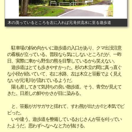
木の茂っているところを左に入れば元滝伏流水に至る遊歩道
駐車場の斜め向かいに遊歩道の入口があり、クマ出没注意
の看板が立っている。普段なら気にしないところだが、一昨
日、実際に車から野生の熊を目撃しているから笑えない。
遊歩道はとても歩きやすかった。杉の木立の間に真っ直ぐ
な小径が続いていて、右に水路、左は木立と笹薮でよく見え
ないが元滝川が流れているようだ。
陽も差してきて気持ちの良い散歩道。そう、青空が見えて
きた。日差しの鮮やかさが目に染みる。
と、笹薮がガサガサと揺れて、すわ熊が出たか!?と本気でビ
ビった。
いや違う。遊歩道を整備しているおじさんが笹を刈ってい
たようだ。思わずへなへなと力が抜ける。