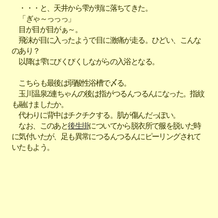
・・・と、天井から雫が頬に落ちてきた。
「ぎゃ～っっっ」
目が目が目がぁ～。
飛沫が目に入ったようで目に激痛が走る。ひどい、こんな
のあり？
以降は雫にびくびくしながらの入浴となる。
こちらも最後は弱酸性浴槽で〆る。
玉川温泉2連ちゃんの後は指がつるんつるんになった。指紋
も融けましたか。
代わりに背中はチクチクする。肌が傷んだっぽい。
なお、このあと
後生掛
についてから脱衣所で服を脱いだ時
に気付いたが、足も異常につるんつるんにピーリングされて
いたもよう。