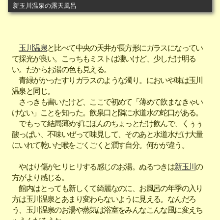
新玉川温泉の露天風呂
玉川温泉
と比べて中央の天井が長方形にガラスになってい
て採光が良い。こっちもミストは凄いけど、少しだけ明る
い。だからお湯の色も見える。
青緑がかったすりガラスのような濁り。においや味は玉川
温泉と同じ。
さっきも書いたけど、ここで初めて「薄めて飲まなきゃい
けない」ことを知った。飲泉口と隣に水道水の蛇口がある。
でもって結局薄めずにほんのちょっとだけ飲んで、くぅぅ
酸っぱい、不味いぜって味見して、そのあと水道水だけ大量
にいれて乾いた喉をごくごくと潤す自分。何かが違う。
やはり傷がヒリヒリする感じのお湯。ぬるつきは
新玉川
の
方がより感じる。
館内はとっても新しくて綺麗なのに、お風呂の年季の入り
方は玉川温泉とあまり変わらないように見える。なんだろ
う、玉川温泉のお湯や蒸気は浴室をみんなこんな風に変えち