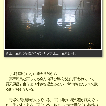
新玉川温泉の浴槽のラインナップは玉川温泉と同じ
まずは誰もいない露天風呂から。
露天風呂と言っても全方向及び屋根もほぼ囲われていて、
露天風呂と言うより小さな温室みたい。背中側はガラスで脱
衣所と接している。
青緑の濁り湯が入っている。底に細かい湯の花が沈んでい
た。手ですくえる、面白いや。ちょっと大き目な白い粒状の