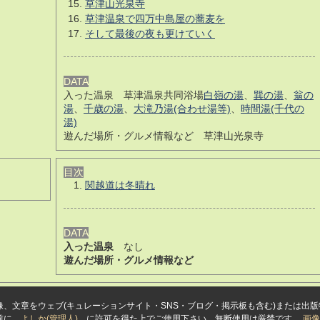
草津山光泉寺
草津温泉で四万中島屋の蕎麦を
そして最後の夜も更けていく
DATA
入った温泉 草津温泉共同浴場
白嶺の湯
、
巽の湯
、
翁の
湯
、
千歳の湯
、
大滝乃湯(合わせ湯等)
、
時間湯(千代の
湯)
遊んだ場所・グルメ情報など 草津山光泉寺
目次
関越道は冬晴れ
DATA
入った温泉
なし
遊んだ場所・グルメ情報など