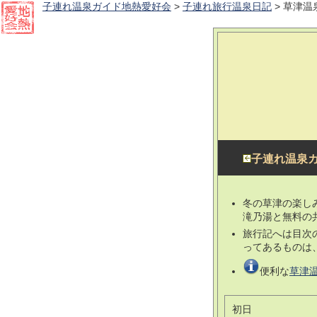
子連れ温泉ガイド地熱愛好会
>
子連れ旅行温泉日記
> 草津
子連れ温泉ガ
冬の草津の楽し
滝乃湯と無料の
旅行記へは目次
ってあるものは
便利な
草津
初日