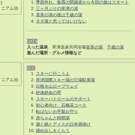
季節外れ、春霞の関越道から今回の旅はスタート
)
ミニアム泊
三ヶ月ぶりの草津の湯
喜美の湯の後は千歳の湯
タダ湯と思ってはいけない
DATA
入った温泉
草津温泉共同浴場
喜美の湯
、
千歳の湯
遊んだ場所・グルメ情報など
目次
スキーに行こうよ
ミニアム泊
草津国際スキー場の穴場駐車場
白根火山ロープウェイ
絶体絶命の壁
スキーパトロールのサポート
初心者向け、石楠花コース
転ばないお手製お守り
赤ちゃんと時間湯
酒と鍋とアイスの日本酒掛け
締め出しをくらう