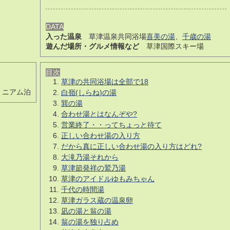
DATA
入った温泉
草津温泉共同浴場
喜美の湯
、
千歳の湯
遊んだ場所・グルメ情報など
草津国際スキー場
目次
草津の共同浴場は全部で18
ミニアム泊
白嶺(しらね)の湯
巽の湯
合わせ湯とはなんぞや?
営業終了・・ってちょっと待て
正しい合わせ湯の入り方
だから真に正しい合わせ湯の入り方はどれ?
大滝乃湯それから
草津節発祥の鷲乃湯
草津のアイドルゆもみちゃん
千代の時間湯
草津ガラス蔵の温泉卵
凪の湯と翁の湯
翁の湯を独り占め