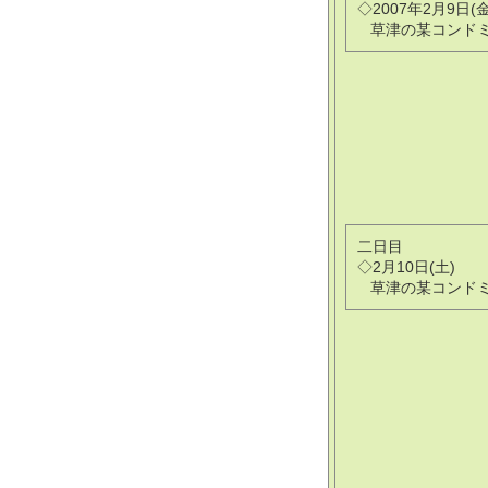
◇2007年2月9日(金
草津の某コンド
二日目
◇2月10日(土)
草津の某コンド