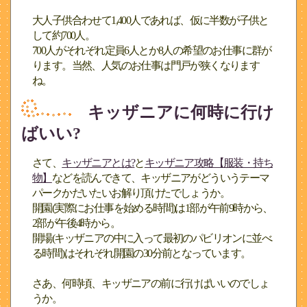
大人子供合わせて1,400人であれば、仮に半数が子供と
して約700人。
700人がそれぞれ定員6人とか8人の希望のお仕事に群が
ります。当然、人気のお仕事は門戸が狭くなります
ね。
キッザニアに何時に行け
ばいい?
さて、
キッザニアとは?
と
キッザニア攻略【服装・持ち
物】
などを読んできて、キッザニアがどういうテーマ
パークかだいたいお解り頂けたでしょうか。
開園(実際にお仕事を始める時間)は1部が午前9時から、
2部が午後4時から。
開場(キッザニアの中に入って最初のパビリオンに並べ
る時間)はそれぞれ開園の30分前となっています。
さあ、何時頃、キッザニアの前に行けばいいのでしょ
うか。