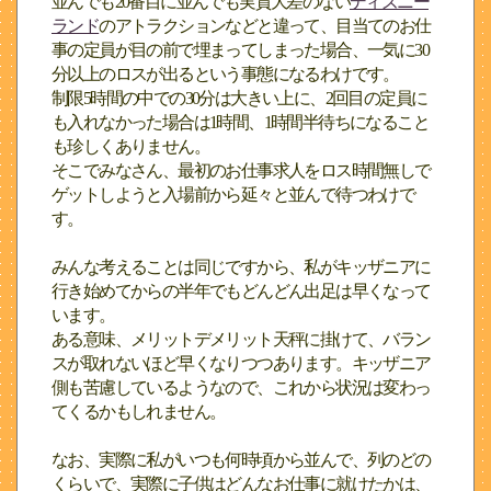
並んでも20番目に並んでも実質大差のない
ディズニー
ランド
のアトラクションなどと違って、目当てのお仕
事の定員が目の前で埋まってしまった場合、一気に30
分以上のロスが出るという事態になるわけです。
制限5時間の中での30分は大きい上に、2回目の定員に
も入れなかった場合は1時間、1時間半待ちになること
も珍しくありません。
そこでみなさん、最初のお仕事求人をロス時間無しで
ゲットしようと入場前から延々と並んで待つわけで
す。
みんな考えることは同じですから、私がキッザニアに
行き始めてからの半年でもどんどん出足は早くなって
います。
ある意味、メリットデメリット天秤に掛けて、バラン
スが取れないほど早くなりつつあります。キッザニア
側も苦慮しているようなので、これから状況は変わっ
てくるかもしれません。
なお、実際に私がいつも何時頃から並んで、列のどの
くらいで、実際に子供はどんなお仕事に就けたかは、