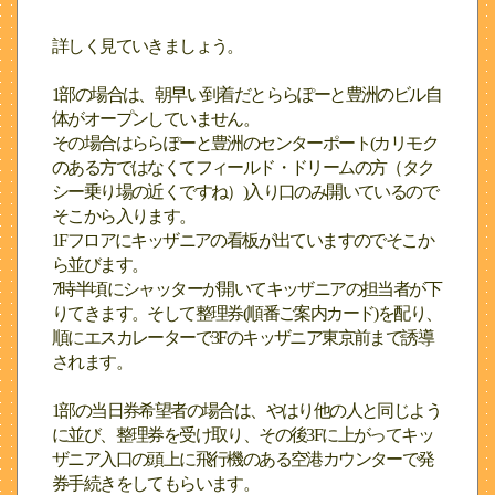
詳しく見ていきましょう。
1部の場合は、朝早い到着だとららぽーと豊洲のビル自
体がオープンしていません。
その場合はららぽーと豊洲のセンターポート(カリモク
のある方ではなくてフィールド・ドリームの方（タク
シー乗り場の近くですね）)入り口のみ開いているので
そこから入ります。
1Fフロアにキッザニアの看板が出ていますのでそこか
ら並びます。
7時半頃にシャッターが開いてキッザニアの担当者が下
りてきます。そして整理券(順番ご案内カード)を配り、
順にエスカレーターで3Fのキッザニア東京前まで誘導
されます。
1部の当日券希望者の場合は、やはり他の人と同じよう
に並び、整理券を受け取り、その後3Fに上がってキッ
ザニア入口の頭上に飛行機のある空港カウンターで発
券手続きをしてもらいます。