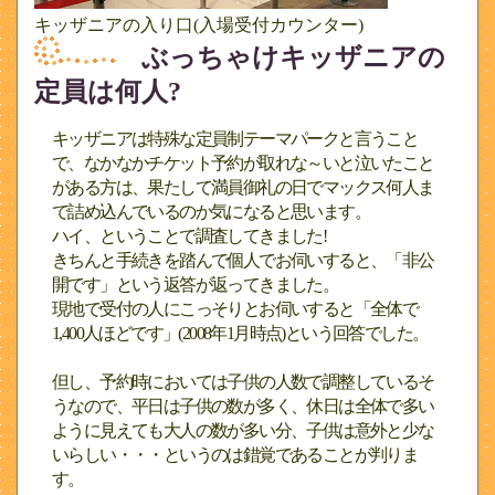
キッザニアの入り口(入場受付カウンター)
ぶっちゃけキッザニアの
定員は何人?
キッザニアは特殊な定員制テーマパークと言うこと
で、なかなかチケット予約が取れな～いと泣いたこと
がある方は、果たして満員御礼の日でマックス何人ま
で詰め込んでいるのか気になると思います。
ハイ、ということで調査してきました!
きちんと手続きを踏んで個人でお伺いすると、「非公
開です」という返答が返ってきました。
現地で受付の人にこっそりとお伺いすると「全体で
1,400人ほどです」(2008年1月時点)という回答でした。
但し、予約時においては子供の人数で調整しているそ
うなので、平日は子供の数が多く、休日は全体で多い
ように見えても大人の数が多い分、子供は意外と少な
いらしい・・・というのは錯覚であることが判りま
す。