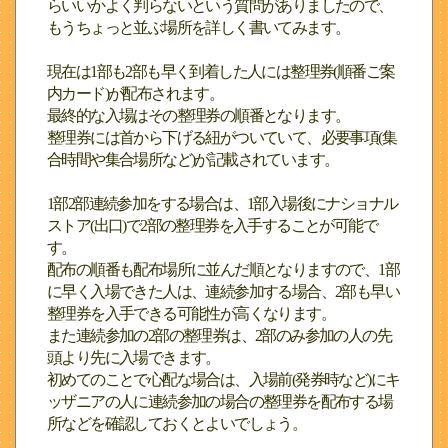
らいいかよく判らないという質問がありましたので、
もうちょっと並ぶ場所を詳しく書いてみます。
現在は1部も2部も早く到着した人には整理券(順番ご案
内カード)が配布されます。
最終的な入場はその整理券の順番となります。
整理券には首から下げる紐がついていて、必要事項(集
合時間や集合場所など)が記載されています。
1部2部連続参加をする場合は、1部入場後にナショナル
ストア(出口)で2部の整理券を入手することが可能で
す。
配布の順番も配布場所に並んだ順となりますので、1部
に早く入場できた人は、連続参加する場合、2部も早い
整理券を入手できる可能性が高くなります。
また連続参加の2部の整理券は、2部のみ参加の人の先
頭より先に入場できます。
初めてのことで心配な場合は、入場前(発券時など)にキ
ッザニアの人に連続参加の場合の整理券を配布する場
所などを確認しておくとよいでしょう。