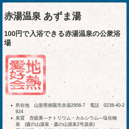
赤湯温泉 あずま湯
100円で入浴できる赤湯温泉の公衆浴
場
所在地 山形県南陽市赤湯2956-7 電話 0238-40-2
924
泉質 含硫黄―ナトリウム・カルシウム―塩化物
泉 (森の山源泉・森の山源泉2号源泉)