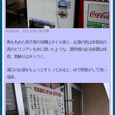
赤湯温泉 あずま湯の券売機
角を丸めた長方形の浴槽はタイル張り。お湯の色は水彩絵の
具のビリジアンを水に溶いたような、透明感のある綺麗な緑
色。肌触りはキシつく。
湯口のお湯をちょっとすくってみると、ゆで卵臭がして淡い
塩味。