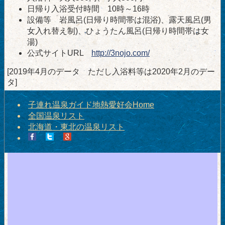
日帰り入浴受付時間 10時～16時
設備等 岩風呂(日帰り時間帯は混浴)、露天風呂(男
女入れ替え制)、ひょうたん風呂(日帰り時間帯は女
湯)
公式サイトURL
http://3nojo.com/
[2019年4月のデータ ただし入浴料等は2020年2月のデー
タ]
子連れ温泉ガイド地熱愛好会Home
全国温泉リスト
北海道・東北の温泉リスト