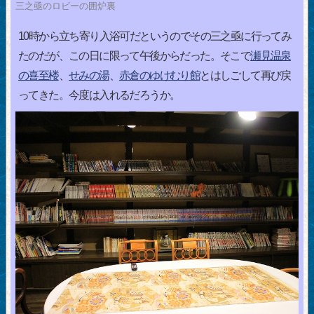
三之亟のロビーの囲炉裏
10時から立ち寄り入浴可だというのでその三之亟に行ってみ
たのだが、この日に限って午後からだった。そこで
瀬見温泉
の喜至楼
、
せみの湯
、
赤倉のゆけむり館
とはしごして再び戻
ってきた。今度は入れるだろうか。