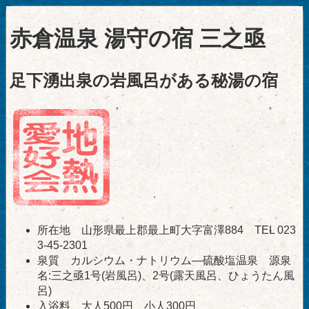
赤倉温泉 湯守の宿 三之亟
足下湧出泉の岩風呂がある秘湯の宿
所在地 山形県最上郡最上町大字富澤884 TEL 023
3-45-2301
泉質 カルシウム・ナトリウム―硫酸塩温泉 源泉
名:三之亟1号(岩風呂)、2号(露天風呂、ひょうたん風
呂)
入浴料 大人500円、小人300円