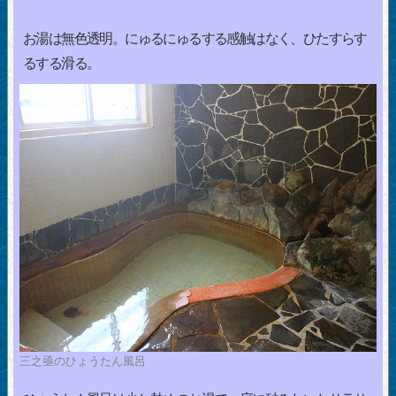
お湯は無色透明。にゅるにゅるする感触はなく、ひたすらす
るする滑る。
三之亟のひょうたん風呂