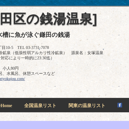
大田区の銭湯温泉]
水槽に魚が泳ぐ鎌田の銭湯
 TEL 03-3731-7078
冷鉱泉（低張性弱アルカリ性冷鉱泉） 源泉名：女塚温泉
ロナ対応により一時的に23:30迄）
、小人80円
呂、水風呂、休憩スペースなど
seiyokujou.com/
ome
全国温泉リスト
関東の温泉リスト