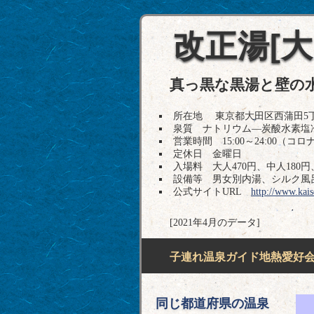
改正湯[
真っ黒な黒湯と壁の
所在地 東京都大田区西蒲田5丁目10-5
泉質 ナトリウム―炭酸水素塩
営業時間 15:00～24:00（コ
定休日 金曜日
入場料 大人470円、中人180円
設備等 男女別内湯、シルク風
公式サイトURL
http://www.kai
[2021年4月のデータ]
子連れ温泉ガイド地熱愛好会H
同じ都道府県の温泉