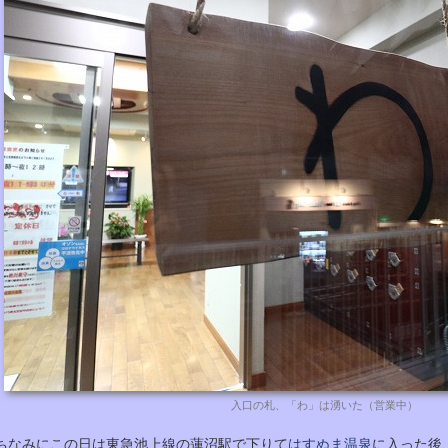
入口の札、「わ」は湧いた（営業中）
ちなみにこの日は東急池上線の蓮沼駅で下りて
はすぬま温泉
に入った後