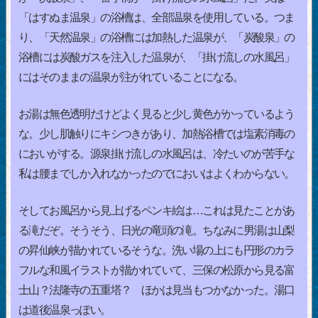
「はすぬま温泉」の浴槽は、全部温泉を使用している。つま
り、「天然温泉」の浴槽には加熱した温泉が、「炭酸泉」の
浴槽には炭酸ガスを注入した温泉が、「掛け流しの水風呂」
にはそのままの温泉が注がれていることになる。
お湯は無色透明だけどよく見ると少し黄色がかっているよう
な。少し肌触りにキシつきがあり、加熱浴槽では塩素消毒の
においがする。源泉掛け流しの水風呂は、冷たいのが苦手な
私は腰までしか入れなかったのでにおいはよくわからない。
そしてお風呂から見上げるペンキ絵は…これは見たことがあ
る滝だぞ。そうそう、日光の竜頭の滝。ちなみに男湯は山梨
の昇仙峡が描かれているそうな。洗い場の上にも円形のカラ
フルな和風イラストが描かれていて、三保の松原から見る富
士山？法隆寺の五重塔？ ほかは見当もつかなかった。湯口
は道後温泉っぽい。