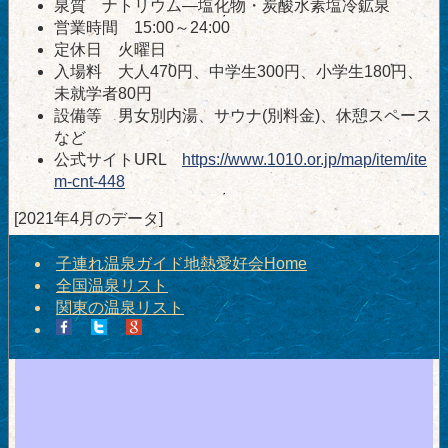
泉質 ナトリウム―塩化物・炭酸水素塩冷鉱泉
営業時間 15:00～24:00
定休日 火曜日
入場料 大人470円、中学生300円、小学生180円、
未就学者80円
設備等 男女別内湯、サウナ(別料金)、休憩スペース
など
公式サイトURL
https://www.1010.or.jp/map/item/ite
m-cnt-448
[2021年4月のデータ]
子連れ温泉ガイド地熱愛好会Home
全国温泉リスト
関東の温泉リスト