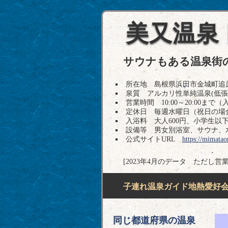
美又温泉
サウナもある温泉街
所在地 島根県浜田市金城町追原32-1 
泉質 アルカリ性単純温泉(低張
営業時間 10:00～20:00まで（
定休日 毎週水曜日（祝日の場
入浴料 大人600円、小学生以下
設備等 男女別浴室、サウナ、
公式サイトURL
https://mimatao
[2023年4月のデータ ただし営
子連れ温泉ガイド地熱愛好会H
同じ都道府県の温泉