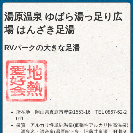
湯原温泉 ゆばら湯っ足り広
場 はんざき足湯
RVパークの大きな足湯
所在地 岡山県真庭市豊栄1553-16 TEL 0867-62-2
011
泉質 アルカリ性単純温泉(低張性アルカリ性高温泉)
源泉名：混合泉(湯原館下泉、旧藤井泉源、旧瀬良