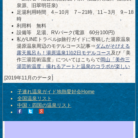
泉源、旧翠明荘泉)
足湯利用時間 4～10月 7～21時、11～3月 9～18
時
利用料 無料
設備等 足湯、RVパーク(電源 60分100円)
私がLINEトラベルjp旅行ガイドに寄稿した湯原温泉
湯原温泉周辺のモデルコース記事⇒
ダムがそびえる
露天風呂も！湯原温泉1泊2日モデルコース
及び「美
作三湯芸術温度」についてはこちらで
岡山「美作三
湯芸術温度」撮れるアートと温泉のコラボが楽しい
[2019年11月のデータ]
子連れ温泉ガイド地熱愛好会Home
全国温泉リスト
中国・四国の温泉リスト