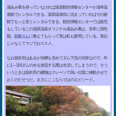
湯あみ着を持っていなければ湯原観光情報センターか湯本温
泉館でレンタルできる。湯原温泉街に泊まっていればその旅
館でもっと安くレンタルできる。観光情報センターでは販売
もしているこの湯原温泉オリジナル湯あみ着は、非常に高性
能。
朝香さん
に教えてもらって実は私も愛用している。宣伝
じゃなくてマジでおススメ。
なお脱衣所はあるが浴槽も含めてダム下流の河原なので、年
に1～2回ダムの水を放流する際は水没してしまうので、そう
いうときは脱衣所の建物はクレーンで高い位置に移動させて
おくのだそうだ。まさにここならではのエピソード。