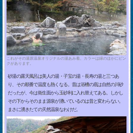
これがその湯原温泉オリジナルの湯あみ着。カラーは緑のほかにピン
クがあります。
砂湯の露天風呂は美人の湯・子宝の湯・長寿の湯と三つあ
り、その順番で温度も熱くなる。昔は浴槽の底は自然の川砂
だったが、今は衛生面から玉砂利に入れ替えてある。しかし
その下からそのまま源泉が湧いているのは昔と変わらない。
まさに湧きたての天然温泉なわけだ。