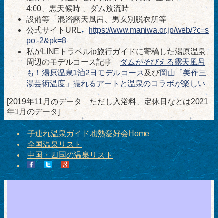
4:00、悪天候時 、ダム放流時
設備等 混浴露天風呂、男女別脱衣所等
公式サイトURL
https://www.maniwa.or.jp/web/?c=s
pot-2&pk=8
私がLINEトラベルjp旅行ガイドに寄稿した湯原温泉
周辺のモデルコース記事
ダムがそびえる露天風呂
も！湯原温泉1泊2日モデルコース
及び
岡山「美作三
湯芸術温度」撮れるアートと温泉のコラボが楽しい
[2019年11月のデータ ただし入浴料、定休日などは2021
年1月のデータ]
子連れ温泉ガイド地熱愛好会Home
全国温泉リスト
中国・四国の温泉リスト