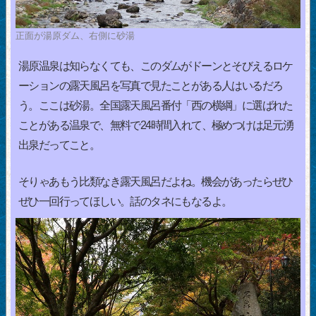
正面が湯原ダム、右側に砂湯
湯原温泉は知らなくても、このダムがドーンとそびえるロケ
ーションの露天風呂を写真で見たことがある人はいるだろ
う。ここは砂湯。全国露天風呂番付「西の横綱」に選ばれた
ことがある温泉で、無料で24時間入れて、極めつけは足元湧
出泉だってこと。
そりゃあもう比類なき露天風呂だよね。機会があったらぜひ
ぜひ一回行ってほしい。話のタネにもなるよ。