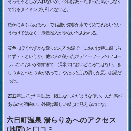
そろそろとしか入れないが、今日はあったまった気がしなく
て出るタイミングが計れないと。
確かにきもちぬるめ。でも誰か先客が水でうめてぬるいとい
うわけではなく、湯量投入が少ないと思われる。
黄色っぽくわずかな濁りのあるお湯で、においは特に感じら
れず・・というか、他の人の使ったボディーソープのフロー
ラルなにおいが強すぎて、温泉のにおいどころではない。き
しつきとぺとつきがあって、やたらと肌の滑りが悪いお湯だ
った。
2012年にできた割には、既になじんだような使いこんだ感が
あるのが面白い。外観は新しい感じに見えるのにな。
六日町温泉 湯らりあへのアクセス
(地図)と口コミ