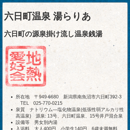
六日町温泉 湯らりあ
六日町の源泉掛け流し温泉銭湯
所在地 〒949-6680 新潟県南魚沼市六日町392-3
TEL 025-770-0215
泉質 ナトリウム―塩化物温泉(低張性弱アルカリ性
高温泉) 源泉: 13号、六日町温泉、15号井戸混合泉
設備等 男女別内湯
入浴料 大人400円、小学生140円、6歳未満無料