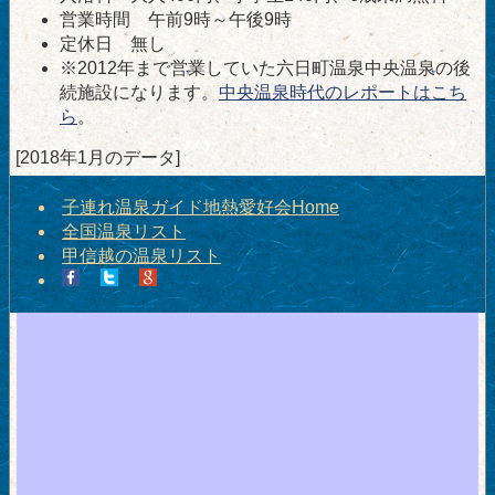
営業時間 午前9時～午後9時
定休日 無し
※2012年まで営業していた六日町温泉中央温泉の後
続施設になります。
中央温泉時代のレポートはこち
ら
。
[2018年1月のデータ]
子連れ温泉ガイド地熱愛好会Home
全国温泉リスト
甲信越の温泉リスト