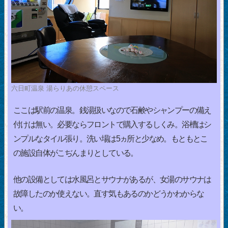
六日町温泉 湯らりあの休憩スペース
ここは駅前の温泉。銭湯扱いなので石鹸やシャンプーの備え
付けは無い。必要ならフロントで購入するしくみ。浴槽はシ
ンプルなタイル張り。洗い場は5ヵ所と少なめ。もともとこ
の施設自体がこぢんまりとしている。
他の設備としては水風呂とサウナがあるが、女湯のサウナは
故障したのか使えない。直す気もあるのかどうかわからな
い。