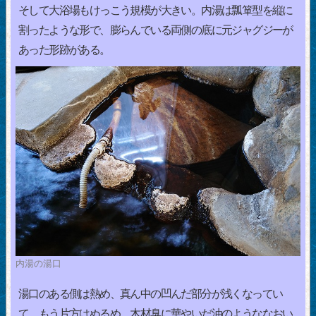
そして大浴場もけっこう規模が大きい。内湯は瓢箪型を縦に
割ったような形で、膨らんでいる両側の底に元ジャグジーが
あった形跡がある。
内湯の湯口
湯口のある側は熱め、真ん中の凹んだ部分が浅くなってい
て、もう片方はぬるめ。木材臭に華やいだ油のようななおい