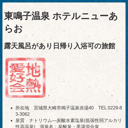
東鳴子温泉 ホテルニューあ
らお
露天風呂があり日帰り入浴可の旅館
所在地 宮城県大崎市鳴子温泉赤湯40 TEL 0229-8
3-3062
泉質 ナトリウム―炭酸水素塩泉(低張性弱アルカリ
性高温泉) 源泉名：炭酸泉・黒湯混合泉