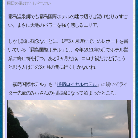
周辺の湯けむりがすごい
霧島温泉郷でも霧島国際ホテルの建つ辺りは湯けむりがすご
い。まさに大地のパワーを強く感じるエリア。
しかし誠に残念なことに、1年3ヵ月遅れでこのレポートを書
いている「霧島国際ホテル」は、今年(2021年)5月でホテル営
業に終止符を打つ。あと3ヵ月だね。コロナ禍だけど行こう
と思う人はこの3ヵ月の間に行くしかないね。
「霧島国際ホテル」も「
指宿ロイヤルホテル
」に続いてライ
ター先輩のみぃさんのお世話になって泊まったところ。