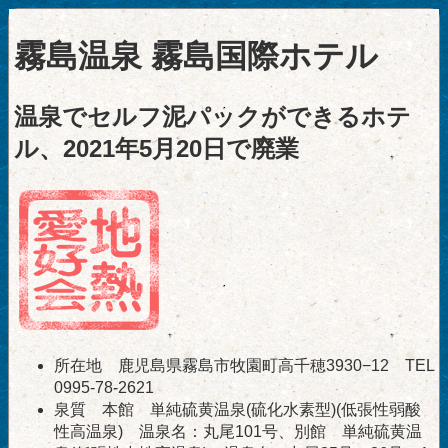
霧島温泉 霧島国際ホテル
温泉でセルフ泥パックができるホテ
ル、2021年5月20日で廃業
所在地 鹿児島県霧島市牧園町高千穂3930−12 TEL
0995-78-2621
泉質 本館 単純硫黄温泉(硫化水素型)(低張性弱酸
性高温泉) 温泉名：丸尾101号、別館 単純硫黄温