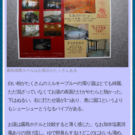
霧島国際ホテルはお風呂がたくさんある
白い粉がたくさんのミルキーブルーの濁り湯はとても綺麗。
ただ混ざっていなくてお湯の表面だけがやたらと熱かった。
下はぬるい。右に打たせ湯が1つあり、奥に湯口というより
もシューシューとうなるパイプがある。
お湯は霧島ホテルと比較すると薄く感じた。なお加水塩素消
毒ありの掛け流し。ゆで卵臭もするけどこのにおいも薄め。