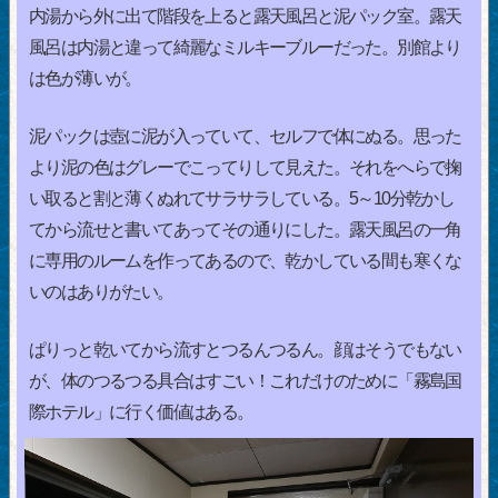
内湯から外に出て階段を上ると露天風呂と泥パック室。露天
風呂は内湯と違って綺麗なミルキーブルーだった。別館より
は色が薄いが。
泥パックは壺に泥が入っていて、セルフで体にぬる。思った
より泥の色はグレーでこってりして見えた。それをへらで掬
い取ると割と薄くぬれてサラサラしている。5～10分乾かし
てから流せと書いてあってその通りにした。露天風呂の一角
に専用のルームを作ってあるので、乾かしている間も寒くな
いのはありがたい。
ぱりっと乾いてから流すとつるんつるん。顔はそうでもない
が、体のつるつる具合はすごい！これだけのために「霧島国
際ホテル」に行く価値はある。