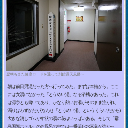
翌朝もまた健康ロードを通って別館露天風呂へ
朝は前日男湯だった方へ行ってみた。まずは本館から。ここ
には女湯になかった「とうめい湯」なる浴槽があった。これ
は源泉とも書いてあり、かなり熱いお湯がそのまま注がれ、
濁りはわずかだが(なんせ「とうめい湯」というくらいだから)
大きな消しゴムかす状の湯の花はいっぱいある。そして「霧
島国際ホテル」のお風呂の中では一番硫化水素臭が強かっ