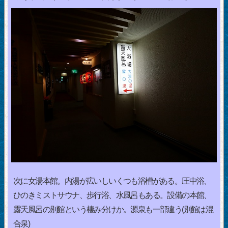
次に女湯本館。内湯が広いしいくつも浴槽がある。圧中浴、
ひのきミストサウナ、歩行浴、水風呂もある。設備の本館、
露天風呂の別館という棲み分けか。源泉も一部違う(別館は混
合泉)