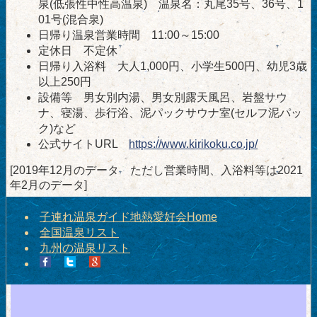
泉(低張性中性高温泉) 温泉名：丸尾35号、36号、1
01号(混合泉)
日帰り温泉営業時間 11:00～15:00
定休日 不定休
日帰り入浴料 大人1,000円、小学生500円、幼児3歳
以上250円
設備等 男女別内湯、男女別露天風呂、岩盤サウ
ナ、寝湯、歩行浴、泥パックサウナ室(セルフ泥パッ
ク)など
公式サイトURL
https://www.kirikoku.co.jp/
[2019年12月のデータ ただし営業時間、入浴料等は2021
年2月のデータ]
子連れ温泉ガイド地熱愛好会Home
全国温泉リスト
九州の温泉リスト