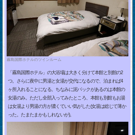
霧島国際ホテルのツインルーム
「霧島国際ホテル」の大浴場は大きく分けて本館と別館の2
つ。さらに夜中に男湯と女湯が交代になるので、泊まれば4
ヶ所入れることになる。ちなみに泥パックがあるのは本館の
女湯のみ。ただし全部入ってみたところ、本館も別館もお湯
は女湯より男湯の方が濃くていい気がした(女湯は総じて薄か
った。たまたまかもしれないが)。