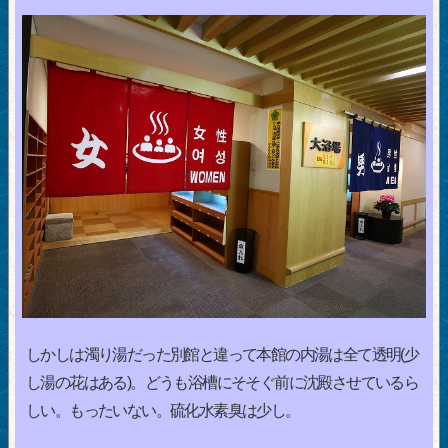
しかしは濁り湯だった別館と違って本館の内湯は全て透明(少
し湯の花はある)。どうも浴槽にそそぐ前に沈殿させているら
しい。もったいない。硫化水素臭は少し。