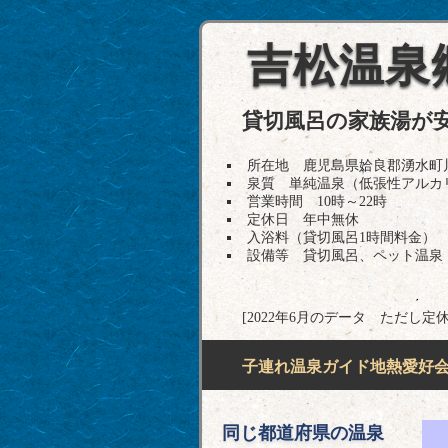
吉松温泉
貸切風呂の家族湯が
所在地 鹿児島県姶良郡湧水町川西163
泉質 単純温泉（低張性アルカ
営業時間 10時～22時
定休日 年中無休
入浴料（貸切風呂1時間料金） 貸
設備等 貸切風呂、ペット温泉
[2022年6月のデータ ただし定
子連れ温泉ガイド地熱愛好会H
同じ都道府県の温泉