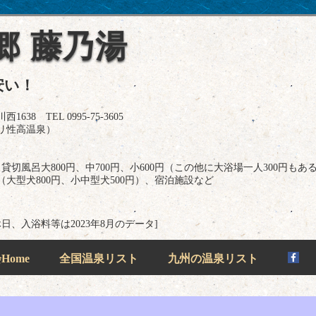
郷 藤乃湯
安い！
8 TEL 0995-75-3605
リ性高温泉）
切風呂大800円、中700円、小600円（この他に大浴場一人300円もあ
（大型犬800円、小中型犬500円）、宿泊施設など
休日、入浴料等は2023年8月のデータ]
ome
全国温泉リスト
九州の温泉リスト