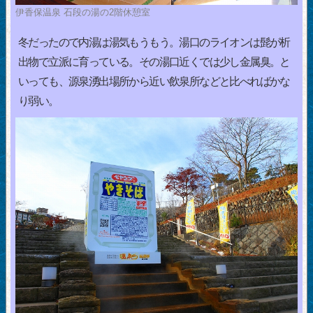
伊香保温泉 石段の湯の2階休憩室
冬だったので内湯は湯気もうもう。湯口のライオンは髭が析
出物で立派に育っている。その湯口近くでは少し金属臭。と
いっても、源泉湧出場所から近い飲泉所などと比べればかな
り弱い。