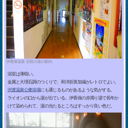
伊香保温泉 石段の湯の館内
浴室は薄暗い。
金属と大理石調のつくりで、和洋折衷加減がレトロでよい。
沢渡温泉公衆浴場
にも通じるものがあるような気がする。
ライオンの口から湯が出ている。伊香保の赤濁り湯で長年か
けて染められて、湯の当たるところはすっかり良い色だ。