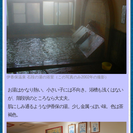
伊香保温泉 石段の湯の浴室（この写真のみ2002年の撮影）
お湯はかなり熱い。小さい子には不向き。浴槽も浅くはない
が、階段状のところなら大丈夫。
肌にしみ通るような伊香保の湯。少し金属っぽい味。色は茶
褐色。