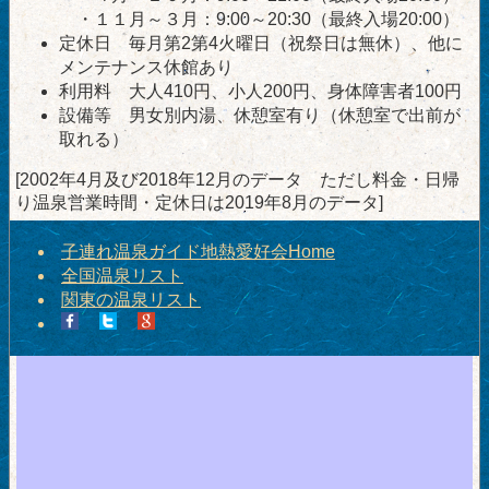
・１１月～３月：9:00～20:30（最終入場20:00）
定休日 毎月第2第4火曜日（祝祭日は無休）、他に
メンテナンス休館あり
利用料 大人410円、小人200円、身体障害者100円
設備等 男女別内湯、休憩室有り（休憩室で出前が
取れる）
[2002年4月及び2018年12月のデータ ただし料金・日帰
り温泉営業時間・定休日は2019年8月のデータ]
子連れ温泉ガイド地熱愛好会Home
全国温泉リスト
関東の温泉リスト