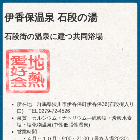
伊香保温泉 石段の湯
石段街の温泉に建つ共同浴場
所在地 群馬県渋川市伊香保町伊香保36(石段街入り
口) TEL 0279-72-4526
泉質 カルシウム・ナトリウム―硫酸塩・炭酸水素
塩・塩化物温泉(中性低張性温泉)
営業時間
・４月～１０月：9:00～21:00（最終入場20:30）