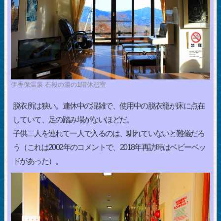
伊香保温泉 石段の湯の1階休憩室
脱衣所は狭い。連休中の混雑で、使用中の脱衣籠が床に点在
していて、足の踏み場がないほどだ。
子供二人を連れて一人で入るのは、馴れていないと難儀だろ
う（これは2002年のコメントで、2018年再訪時はベビーベッ
ドがあった）。