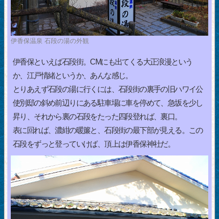
伊香保温泉 石段の湯の外観
伊香保といえば石段街。CMにも出てくる大正浪漫という
か、江戸情緒というか、あんな感じ。
とりあえず石段の湯に行くには、石段街の裏手の旧ハワイ公
使別邸の斜め前辺りにある駐車場に車を停めて、急坂を少し
昇り、それから裏の石段をたった四段登れば、裏口。
表に回れば、濃紺の暖簾と、石段街の最下部が見える。この
石段をずっと登っていけば、頂上は伊香保神社だ。