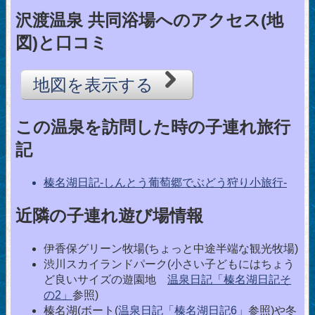
沢渡温泉 共同浴場へのアクセス(地
図)と口コミ
地図を表示する
この温泉を訪問した時の子連れ旅行
記
榛名湖日記-しんとう葡萄郷でぶどう狩り小旅行-
近隣の子連れ遊び場情報
伊香保グリーン牧場(ちょっと中途半端な観光牧場)
渋川スカイランドパーク(小さい子どもにはちょう
ど良いサイズの遊園地
温泉日記「榛名湖日記そ
の2」
参照)
榛名湖(ボート(
温泉日記「榛名湖日記6」
参照)や冬