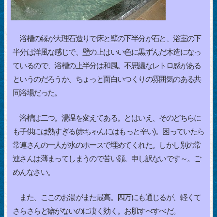
浴槽の縁が大理石造りで床と壁の下半分が石と、浴室の下
半分は洋風な感じで、壁の上はいい色に黒ずんだ木造になっ
ているので、浴槽の上半分は和風。不思議なレトロ感がある
というのだろうか、ちょっと面白いつくりの雰囲気のある共
同浴場だった。
浴槽は二つ。湯温を変えてある。とはいえ、そのどちらに
も子供には熱すぎる(赤ちゃんにはもっと辛い)。困っていたら
常連さんの一人が水のホースで埋めてくれた。しかし別の常
連さんは薄まってしまうので苦い顔。申し訳ないです～。ご
めんなさい。
また、ここのお湯がまた最高。四万にも通じるが、軽くて
さらさらと癖がないのに凄く効く。お肌すべすべだ。