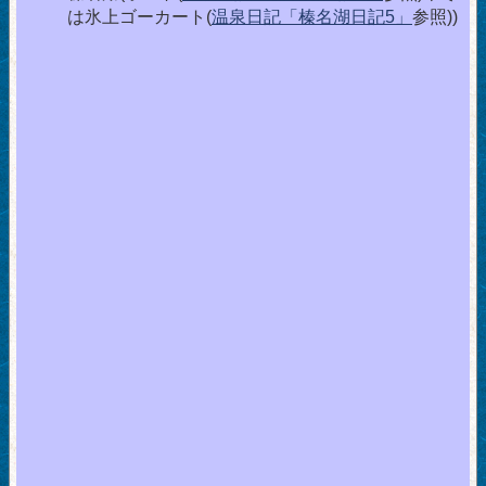
は氷上ゴーカート(
温泉日記「榛名湖日記5」
参照))