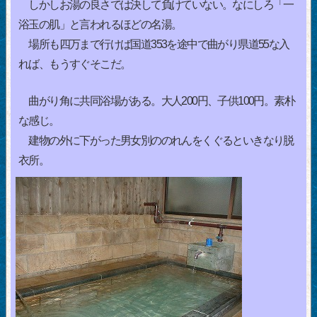
しかしお湯の良さでは決して負けていない。なにしろ「一
浴玉の肌」と言われるほどの名湯。
場所も四万まで行けば国道353を途中で曲がり県道55な入
れば、もうすぐそこだ。
曲がり角に共同浴場がある。大人200円、子供100円。素朴
な感じ。
建物の外に下がった男女別ののれんをくぐるといきなり脱
衣所。