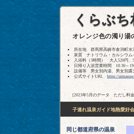
くらぶち
オレンジ色の濁り湯
所在地 群馬県高崎市倉渕町水沼27 T
泉質 ナトリウム・カルシウム
入浴料（3時間） 大人520円、
日帰り入浴営業時間 10:30～19:
設備等 男女別内湯、男女別露
公式サイトURL
https://aimagaw
[2023年5月のデータ ただし料
子連れ温泉ガイド地熱愛好会H
同じ都道府県の温泉