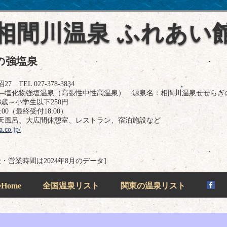
相間川温泉 ふれあい
の強塩泉
EL 027-378-3834
―塩化物強塩温泉（高張性中性高温泉） 源泉名：相間川温泉せせらぎ
3歳～小学生以下250円
00（最終受付18:00）
天風呂、大広間休憩室、レストラン、宿泊施設など
a.co.jp/
金・営業時間は2024年8月のデータ]
ome
全国温泉リスト
関東の温泉リスト