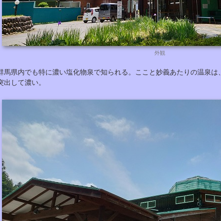
外観
群馬県内でも特に濃い塩化物泉で知られる。ここと妙義あたりの温泉は
突出して濃い。