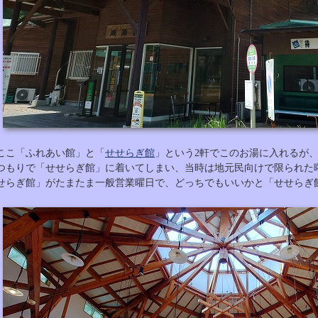
ここ「ふれあい館」と「
せせらぎ館
」という2軒でこのお湯に入れるが、
つもりで「せせらぎ館」に着いてしまい、当時は地元民向けで限られた
せらぎ館」がたまたま一般営業曜日で、どっちでもいいかと「せせらぎ