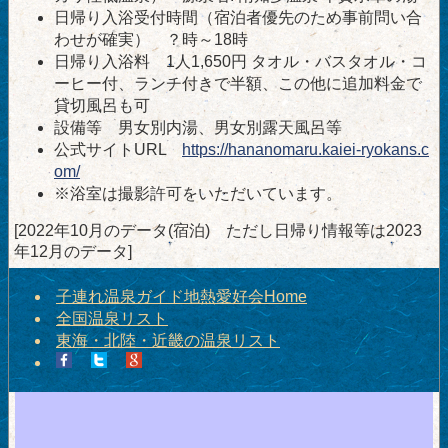
日帰り入浴受付時間（宿泊者優先のため事前問い合
わせが確実） ？時～18時
日帰り入浴料 1人1,650円 タオル・バスタオル・コ
ーヒー付、ランチ付きで半額、この他に追加料金で
貸切風呂も可
設備等 男女別内湯、男女別露天風呂等
公式サイトURL
https://hananomaru.kaiei-ryokans.c
om/
※浴室は撮影許可をいただいています。
[2022年10月のデータ(宿泊) ただし日帰り情報等は2023
年12月のデータ]
子連れ温泉ガイド地熱愛好会Home
全国温泉リスト
東海・北陸・近畿の温泉リスト