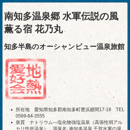
南知多温泉郷 水軍伝説の風
薫る宿 花乃丸
知多半島のオーシャンビュー温泉旅館
所在地 愛知県知多郡南知多町豊浜廻間17-18 TEL
0569-64-3555
泉質 ナトリウム―塩化物強塩温泉（高張性弱アル
カリ性低温泉） 源泉名: 南知多温泉 千賀水軍の湯