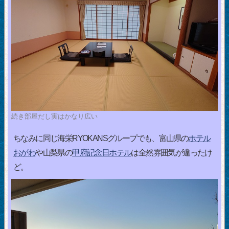
続き部屋だし実はかなり広い
ちなみに同じ海栄RYOKANSグループでも、富山県の
ホテル
おがわ
や山梨県の
甲府記念日ホテル
は全然雰囲気が違ったけ
ど。