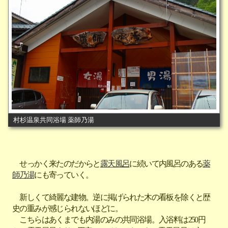
村杉温泉共同浴場 薬師乃湯
せっかく来たのだからと
露天風呂
に続いて内風呂のある
薬
師乃湯
にも寄っていく。
新しくて綺麗な建物。逆に掲げられた木の看板を除くと歴
史の重みが感じられないほどに。
こちらはあくまでも内湯のみの共同浴場。入浴料は250円