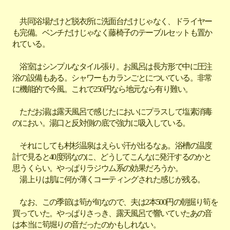
共同浴場だけど脱衣所に洗面台だけじゃなく、ドライヤー
も完備。ベンチだけじゃなく藤椅子のテーブルセットも置か
れている。
浴室はシンプルなタイル張り。お風呂は長方形で中に圧注
浴の設備もある。シャワーもカランごとについている。非常
に機能的で今風。これで250円なら地元なら有り難い。
ただお湯は露天風呂で感じたにおいにプラスして塩素消毒
のにおい。湯口と反対側の底で強力に吸入している。
それにしても村杉温泉はえらい汗が出るなぁ。浴槽の温度
計で見ると40度弱なのに、どうしてこんなに発汗するのかと
思うくらい。やっぱりラジウム系の効果だろうか。
湯上りは肌に何か薄くコーティングされた感じが残る。
なお、この季節は筍が旬なので、夫は2本500円の朝掘り筍を
買っていた。やっぱりさっき、露天風呂で響いていたあの音
は本当に筍堀りの音だったのかもしれない。