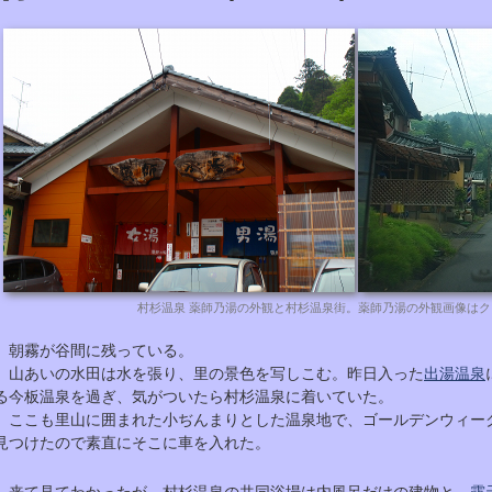
村杉温泉 薬師乃湯の外観と村杉温泉街。薬師乃湯の外観画像は
朝霧が谷間に残っている。
山あいの水田は水を張り、里の景色を写しこむ。昨日入った
出湯温泉
る今板温泉を過ぎ、気がついたら村杉温泉に着いていた。
ここも里山に囲まれた小ぢんまりとした温泉地で、ゴールデンウィー
見つけたので素直にそこに車を入れた。