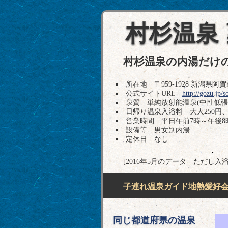
村杉温泉 
村杉温泉の内湯だけ
所在地 〒959-1928 新潟県阿賀野市
公式サイトURL
http://gozu.jp/
泉質 単純放射能温泉(中性低
日帰り温泉入浴料 大人250円、
営業時間 平日午前7時～午後8
設備等 男女別内湯
定休日 なし
[2016年5月のデータ ただし入
子連れ温泉ガイド地熱愛好会H
同じ都道府県の温泉