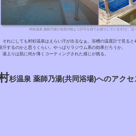
村杉温泉 薬師乃湯の浴室(P様より許可を得てお借りしています)と、
それにしても村杉温泉はえらい汗が出るなぁ。浴槽の温度計で見ると4
発汗するのかと思うくらい。やっぱりラジウム系の効果だろうか。
湯上りは肌に何か薄くコーティングされた感じが残る。
村
杉温泉 薬師乃湯(共同浴場)へのアクセ