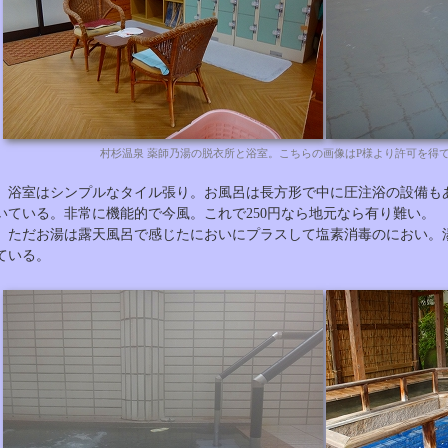
村杉温泉 薬師乃湯の脱衣所と浴室。こちらの画像はP様より許可を得
浴室はシンプルなタイル張り。お風呂は長方形で中に圧注浴の設備も
いている。非常に機能的で今風。これで250円なら地元なら有り難い。
ただお湯は露天風呂で感じたにおいにプラスして塩素消毒のにおい。
ている。