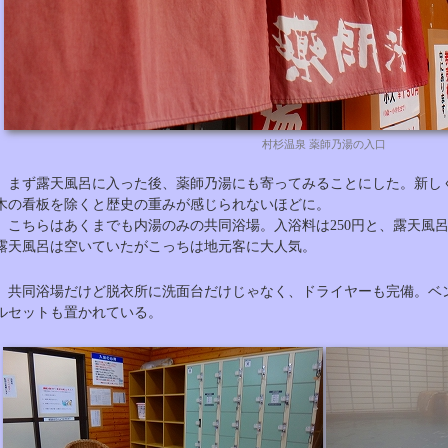
村杉温泉 薬師乃湯の入口
まず露天風呂に入った後、薬師乃湯にも寄ってみることにした。新し
木の看板を除くと歴史の重みが感じられないほどに。
こちらはあくまでも内湯のみの共同浴場。入浴料は250円と、露天風呂
露天風呂は空いていたがこっちは地元客に大人気。
共同浴場だけど脱衣所に洗面台だけじゃなく、ドライヤーも完備。ベ
ルセットも置かれている。