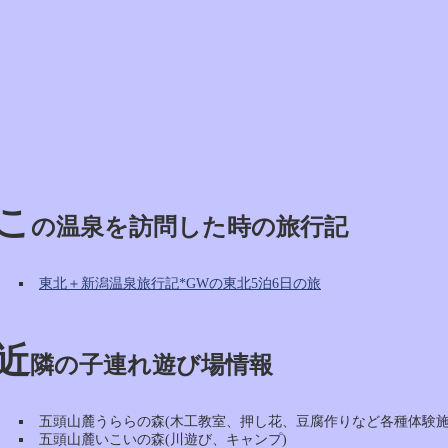
こ
の温泉を訪問した時の旅行記
東北＋新潟温泉旅行記*GWの東北5泊6日の旅
近
隣の子連れ遊び場情報
五頭山麓うららの森(木工教室、押し花、豆腐作りなど各種体験施
五頭山麓いこいの森(川遊び、キャンプ)