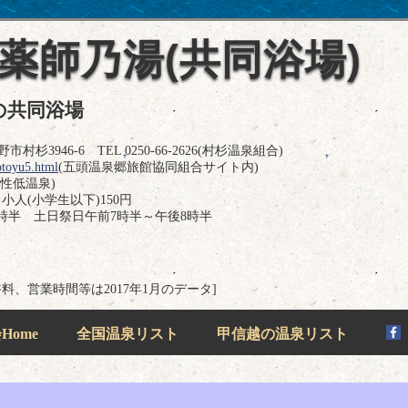
薬師乃湯(共同浴場)
の共同浴場
村杉3946-6 TEL 0250-66-2626(村杉温泉組合)
sotoyu5.html
(五頭温泉郷旅館協同組合サイト内)
張性低温泉)
小人(小学生以下)150円
時半 土日祭日午前7時半～午後8時半
浴料、営業時間等は2017年1月のデータ]
ome
全国温泉リスト
甲信越の温泉リスト