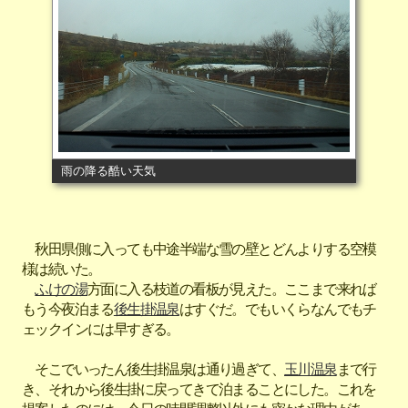
雨の降る酷い天気
秋田県側に入っても中途半端な雪の壁とどんよりする空模
様は続いた。
ふけの湯
方面に入る枝道の看板が見えた。ここまで来れば
もう今夜泊まる
後生掛温泉
はすぐだ。でもいくらなんでもチ
ェックインには早すぎる。
そこでいったん後生掛温泉は通り過ぎて、
玉川温泉
まで行
き、それから後生掛に戻ってきて泊まることにした。これを