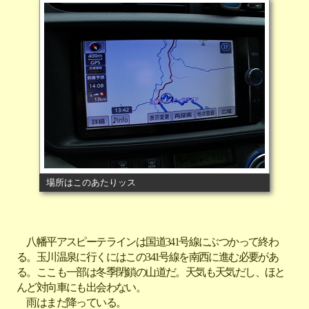
場所はこのあたりッス
八幡平アスピーテラインは国道341号線にぶつかって終わ
る。玉川温泉に行くにはこの341号線を南西に進む必要があ
る。ここも一部は冬季閉鎖の山道だ。天気も天気だし、ほと
んど対向車にも出会わない。
雨はまだ降っている。