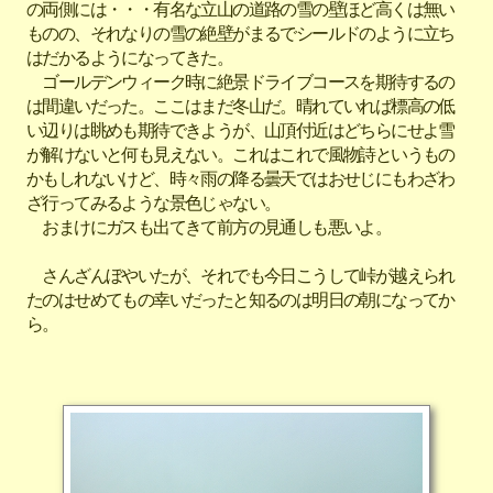
の両側には・・・有名な立山の道路の雪の壁ほど高くは無い
ものの、それなりの雪の絶壁がまるでシールドのように立ち
はだかるようになってきた。
ゴールデンウィーク時に絶景ドライブコースを期待するの
は間違いだった。ここはまだ冬山だ。晴れていれば標高の低
い辺りは眺めも期待できようが、山頂付近はどちらにせよ雪
が解けないと何も見えない。これはこれで風物詩というもの
かもしれないけど、時々雨の降る曇天ではおせじにもわざわ
ざ行ってみるような景色じゃない。
おまけにガスも出てきて前方の見通しも悪いよ。
さんざんぼやいたが、それでも今日こうして峠が越えられ
たのはせめてもの幸いだったと知るのは明日の朝になってか
ら。