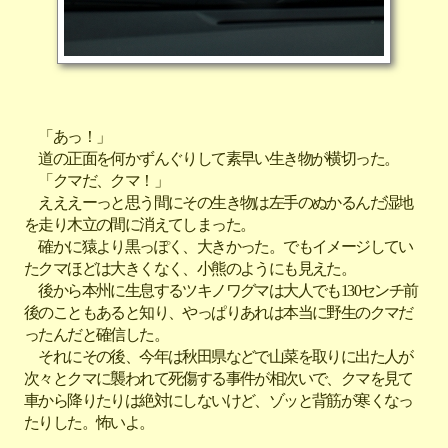
「あっ！」
道の正面を何かずんぐりして素早い生き物が横切った。
「クマだ、クマ！」
えええーっと思う間にその生き物は左手のぬかるんだ湿地
を走り木立の間に消えてしまった。
確かに猿より黒っぽく、大きかった。でもイメージしてい
たクマほどは大きくなく、小熊のようにも見えた。
後から本州に生息するツキノワグマは大人でも130センチ前
後のこともあると知り、やっぱりあれは本当に野生のクマだ
ったんだと確信した。
それにその後、今年は秋田県などで山菜を取りに出た人が
次々とクマに襲われて死傷する事件が相次いで、クマを見て
車から降りたりは絶対にしないけど、ゾッと背筋が寒くなっ
たりした。怖いよ。