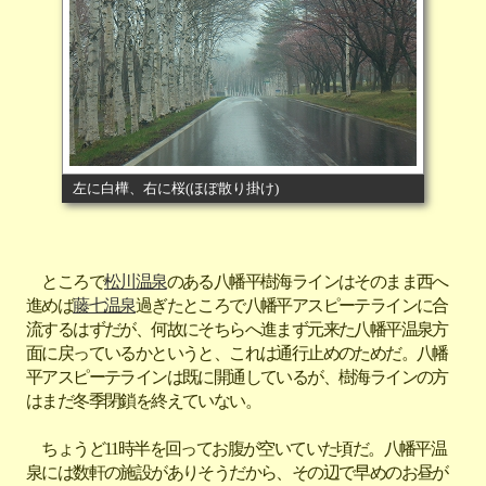
左に白樺、右に桜(ほぼ散り掛け)
ところで
松川温泉
のある八幡平樹海ラインはそのまま西へ
進めば
藤七温泉
過ぎたところで八幡平アスピーテラインに合
流するはずだが、何故にそちらへ進まず元来た八幡平温泉方
面に戻っているかというと、これは通行止めのためだ。八幡
平アスピーテラインは既に開通しているが、樹海ラインの方
はまだ冬季閉鎖を終えていない。
ちょうど11時半を回ってお腹が空いていた頃だ。八幡平温
泉には数軒の施設がありそうだから、その辺で早めのお昼が