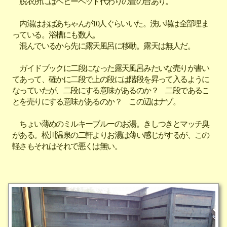
脱衣所にはベビーベッド代わりの畳の台あり。
内湯はおばあちゃんが10人ぐらいいた。洗い場は全部埋ま
っている。浴槽にも数人。
混んでいるから先に露天風呂に移動。露天は無人だ。
ガイドブックに二段になった露天風呂みたいな売りが書い
てあって、確かに二段で上の段には階段を昇って入るように
なっていたが、二段にする意味があるのか？ 二段であるこ
とを売りにする意味があるのか？ この辺はナゾ。
ちょい薄めのミルキーブルーのお湯。きしつきとマッチ臭
がある。松川温泉の二軒よりお湯は薄い感じがするが、この
軽さもそれはそれで悪くは無い。