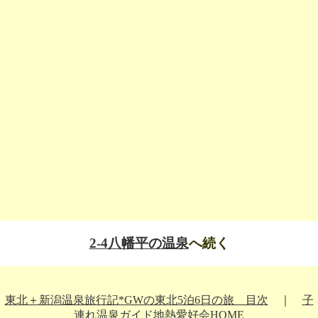
2-4八幡平の温泉
へ続く
東北＋新潟温泉旅行記*GWの東北5泊6日の旅 目次
｜
子
連れ温泉ガイド地熱愛好会HOME