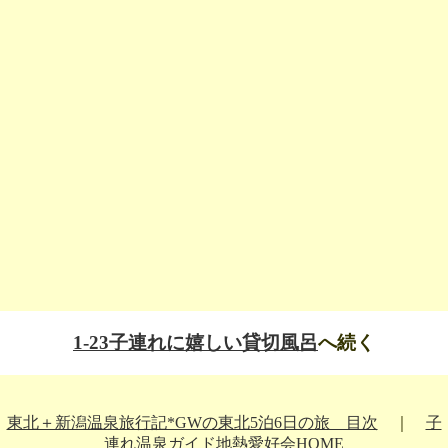
1-23子連れに嬉しい貸切風呂
へ続く
東北＋新潟温泉旅行記*GWの東北5泊6日の旅 目次
｜
子
連れ温泉ガイド地熱愛好会HOME