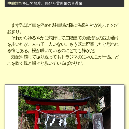
中嶋旅館
を出て散歩。鄙びた雰囲気の台温泉
まず先ほど車を停めた駐車場の隣に温泉神社があったので
お参り。
それからゆるやかに蛇行して二階建ての湯治宿の並ぶ通り
を歩いたが、人っ子一人いない。もう既に廃業したと思われ
る宿もある。桜が咲いているのにとても静かだ。
気配を感じて振り返ってもトラジマのにゃんこが一匹、ど
こを吹く風と飄々と歩いているばかりだ。