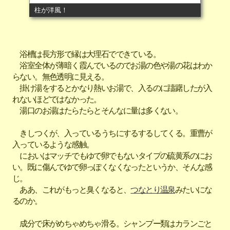
柱が洋風！
浴槽は長方形で縁は大理石でできている。
浴室全体が薄暗く霞んでいるのでお湯の色や湯の花はわか
らない。無色透明に見える。
掛け湯をするとかなり熱いお湯で、入るのに躊躇したが入
れないほどではなかった。
湯口のお湯はたらたらとそんなに量は多くない。
きしつくが、入っているうちにするするしてくる。重曹が
入っているような感触。
においはマッチでもゆで卵でもないタイプの硫黄系のにお
い。既に傷んでゆで卵っぽくなくなったというか、そんな感
じ。
ああ、これがもっと臭くなると、
つなとり温泉
みたいにな
るのか。
成分で床がめちゃめちゃ滑る。シャンプー類はカランごと