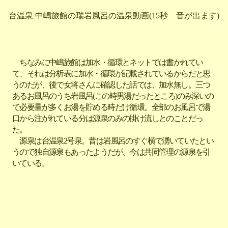
台温泉 中嶋旅館の瑞岩風呂の温泉動画(15秒 音が出ます)
ちなみに中嶋旅館は加水・循環とネットでは書かれてい
て、それは分析表に加水・循環が記載されているからだと思
うのだが、後で女将さんに確認した話では、加水無し。三つ
あるお風呂のうち岩風呂(この時男湯だったところ)のみ深いの
で必要量が多くお湯を貯める時だけ循環。全部のお風呂で湯
口から注がれている分は源泉のみの掛け流しとのことだっ
た。
源泉は台温泉2号泉。昔は岩風呂のすぐ横で湧いていたとい
うので独自源泉もあったようだが、今は共同管理の源泉を引
いている。