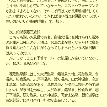
今回も真っ先にここに泊ることを検討したが、あいにくと
もう高い部屋しか空いていなかった。コストパフォーマンス
があまりよろしくない。それに初日は夫が長距離運転してぐ
ったり疲れているので、できれば泊り宿はお風呂がいっぱい
無い方がいい(消極的理由)。で、却下。
次に鉛温泉藤三旅館。
こちらも深いお風呂で有名。白猿の湯と名付けられた混浴
のお風呂は極上の足元湧出。お湯の出が悪くなるたびに底を
掘り進んだらこんなに深くなってしまったという名物浴槽に
は入ってみたい。
が、しかしここも予算オーバーの部屋しか空いていなかっ
た。残念。まあGWだしな。
花巻温泉郷にはこの大沢温泉、鉛温泉の他に花巻温泉、台
温泉、松倉温泉、志戸平温泉、渡り温泉、山の神温泉、高倉
山温泉、新鉛温泉があり、花巻温泉と台温泉は数軒の宿で瀬
川沿いに温泉街を形成し、大沢温泉、鉛温泉、松倉温泉、志
戸平温泉、渡り温泉、山の神温泉、高倉山温泉、新鉛温泉は
豊沢川沿いにそれぞれ一軒宿が点在している。