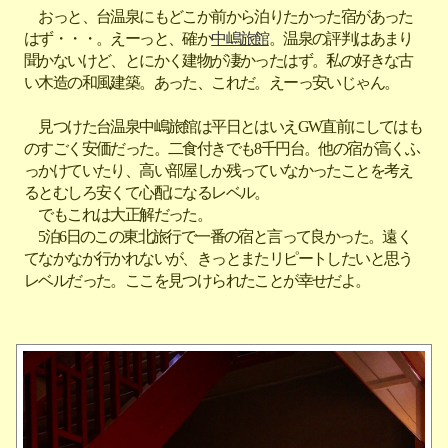
おっと、台温泉にもどこか前から泊りたかった宿があった
はず・・・。えーっと、確か
中嶋旅館
。温泉の評判はあまり
聞かないけど、とにかく建物が凄かったはず。私の好きな古
い木造の和風建築。あった、これだ。えーっ安いじゃん。
見つけた台温泉中嶋旅館は平日とはいえGW直前にしてはも
のすごく安価だった。二食付きでも8千円台。他の宿が高くふ
っかけていたり、高い部屋しか残っていなかったことを考え
るとむしろ安くて心配になるレベル。
でもこれは大正解だった。
5泊6日のこの東北旅行で一番の宿と言って良かった。遠く
てなかなか行かれないが、きっとまたリピートしたいと思う
レベルだった。ここを見つけられたことが幸せだよ。