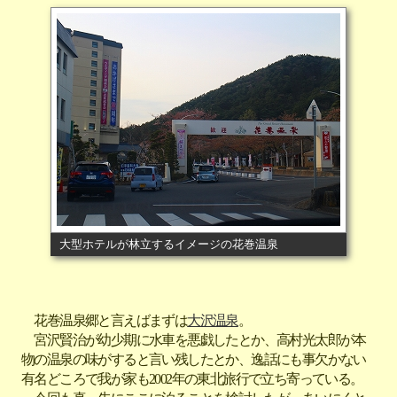
大型ホテルが林立するイメージの花巻温泉
花巻温泉郷と言えばまずは
大沢温泉
。
宮沢賢治が幼少期に水車を悪戯したとか、高村光太郎が本
物の温泉の味がすると言い残したとか、逸話にも事欠かない
有名どころで我が家も2002年の東北旅行で立ち寄っている。