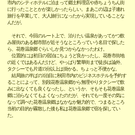
市内のシティホテルに泊まって郷土料理店や赤ちょうちん街
に行ったこととかが楽しかったらしい。まあこの辺は子連れ
旅行を卒業して、大人旅行になったから実現していることな
んだが。
それで、今回のルート上で、泊りたい温泉があってかつ飲
み屋街のある都市部が近そうなところっていう名目で探した
ら、花巻温泉郷ぐらいしか見つからなかったわけ。
位置的には初日の宿泊にちょうど良かったし、花巻市街地
の近くではあるんだけど、やっぱり繁華街まで徒歩は論外、
タクシーでも片道15分以上は掛かる。ちょっと不便かな。
結局旅の半ばの3泊目に秋田市内のビジネスホテルを予約す
ることによって、別段花巻温泉郷から無理やりタクシーで飲
みに出なくても良くなったし、というか、そもそも花巻温泉
郷に泊らなくてもよくなったのだが、それでも一度その気に
なって調べた花巻温泉郷はなかなか魅力的で、つまるところ
当初の目的が霧散した後も私は花巻温泉郷で宿を探してい
た。