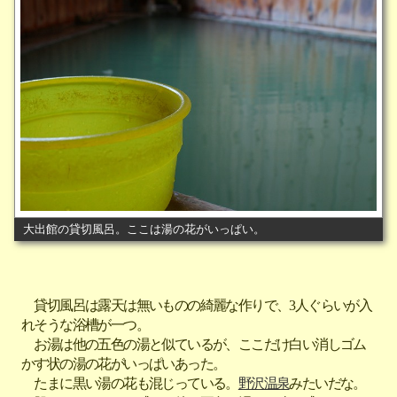
大出館の貸切風呂。ここは湯の花がいっぱい。
貸切風呂は露天は無いものの綺麗な作りで、3人ぐらいが入
れそうな浴槽が一つ。
お湯は他の五色の湯と似ているが、ここだけ白い消しゴム
かす状の湯の花がいっぱいあった。
たまに黒い湯の花も混じっている。
野沢温泉
みたいだな。