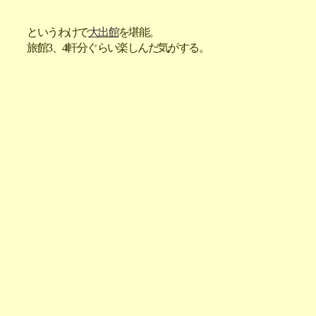
というわけで
大出館
を堪能。
旅館3、4軒分ぐらい楽しんだ気がする。