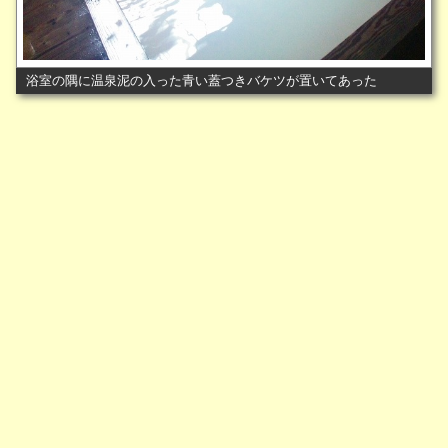
浴室の隅に温泉泥の入った青い蓋つきバケツが置いてあった