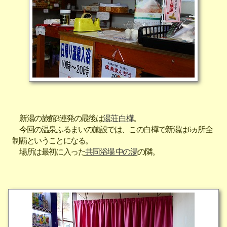
新湯の旅館3連発の最後は
湯荘 白樺
。
今回の温泉ふるまいの施設では、この白樺で新湯は6ヵ所全
制覇ということになる。
場所は最初に入った
共同浴場 中の湯
の隣。