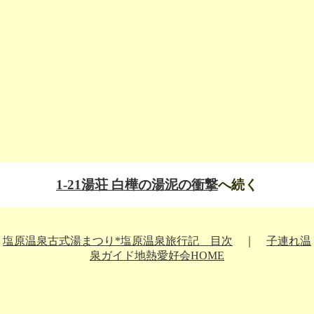
1-21湯荘 白樺の湯泥の衝撃
へ続く
塩原温泉古式湯まつり*塩原温泉旅行記 目次
｜
子連れ温
泉ガイド地熱愛好会HOME