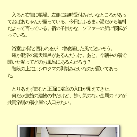
入ると右側に帳場。左側に臨時受付みたいなところがあっ
ておばあちゃんが座っている。今日はふるまい湯だから無料
だよって言っている。宿の子供かな、ソファーの所に寝転が
っている。
浴室は3階と言われるが、増改築した風で迷いそう。
確か混浴の露天風呂があるんだっけ。あと、今朝中の湯で
聞いた泥ってどのお風呂にあるんだろう？
階段の上にはシロクマの剥製みたいなのが置いてあっ
た。
とりあえず進むと正面に浴室の入口が見えてきた。
何だか旅館の建物の中だけど、飾り気のない金属のドアが
共同浴場の湯小屋の入口みたい。