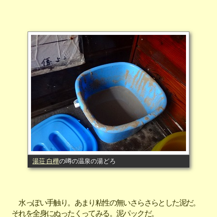
湯荘 白樺
の噂の温泉の湯どろ
水っぽい手触り。あまり粘性の無いさらさらとした泥だ。
それを全身にぬったくってみる。泥パックだ。