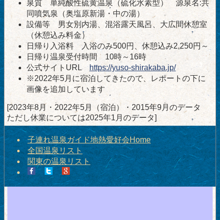
泉質 単純酸性硫黄温泉（硫化水素型） 源泉名:共
同噴気泉（奥塩原新湯・中の湯）
設備等 男女別内湯、混浴露天風呂、大広間休憩室
（休憩込み料金）
日帰り入浴料 入浴のみ500円、休憩込み2,250円～
日帰り温泉受付時間 10時～16時
公式サイトURL
https://yuso-shirakaba.jp/
※2022年5月に宿泊してきたので、レポートの下に
画像を追加しています
[2023年8月・2022年5月（宿泊）・2015年9月のデータ
ただし休業については2025年1月のデータ]
子連れ温泉ガイド地熱愛好会Home
全国温泉リスト
関東の温泉リスト