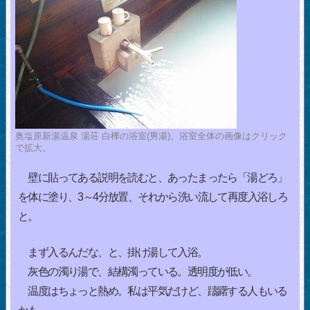
奥塩原新湯温泉 湯荘 白樺の浴室(男湯)。浴室全体の画像はクリック
で拡大。
壁に貼ってある説明を読むと、あったまったら「湯どろ」
を体に塗り、3～4分放置、それから洗い流して再度入浴しろ
と。
まず入るんだな、と、掛け湯して入浴。
灰色の濁り湯で、結構濁っている。透明度が低い。
温度はちょっと熱め。私は平気だけど、躊躇する人もいる