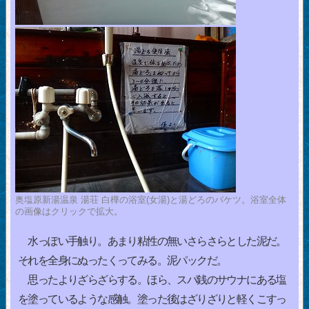
奥塩原新湯温泉 湯荘 白樺の浴室(女湯)と湯どろのバケツ。浴室全体
の画像はクリックで拡大。
水っぽい手触り。あまり粘性の無いさらさらとした泥だ。
それを全身にぬったくってみる。泥パックだ。
思ったよりざらざらする。ほら、スパ銭のサウナにある塩
を塗っているような感触。塗った後はざりざりと軽くこすっ