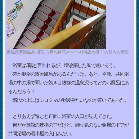
奥塩原新湯温泉 湯荘 白樺の休憩スペース(何故大根？)と館内の階段
浴室は3階と言われるが、増改築した風で迷いそう。
確か混浴の露天風呂があるんだっけ。あと、今朝、共同浴
場の中の湯で聞いた効き目抜群の温泉泥ってどのお風呂にあ
るんだろう？
階段の上にはシロクマの剥製みたいなのが置いてあった。
とりあえず進むと正面に浴室の入口が見えてきた。
何だか旅館の建物の中だけど、飾り気のない金属のドアが
共同浴場の湯小屋の入口みたい。