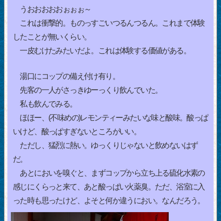
うおおおおおぉぉぉ～
これは衝撃的。ものっすごいつるんつるん。これまで体験
したことが無いくらい。
一皮むけたみたいだよ。これは体験する価値がある。
湯口にコップの備え付け有り。
先客の一人がさっきゆーっくり飲んでいた。
私も飲んでみる。
ほほー、(不味めの)レモンティーみたいな味と酸味。酸っぱ
いけど、酸っぱすぎないところがいい。
ただし、猛烈に熱い。ゆっくりじゃないと飲めないはず
だ。
あとにおいを嗅ぐと、まずコップから立ち上る硫化水素の
感じにくらっと来て、あと酸っぱい火薬臭。ただ、浴室に入
った時も思ったけど、よそと何か違うにおい。なんだろう。